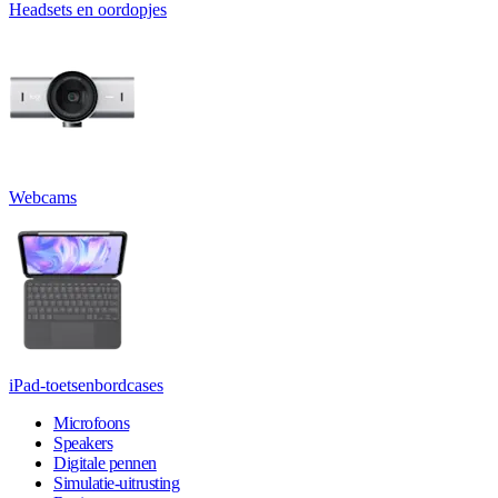
Headsets en oordopjes
Webcams
iPad-toetsenbordcases
Microfoons
Speakers
Digitale pennen
Simulatie-uitrusting