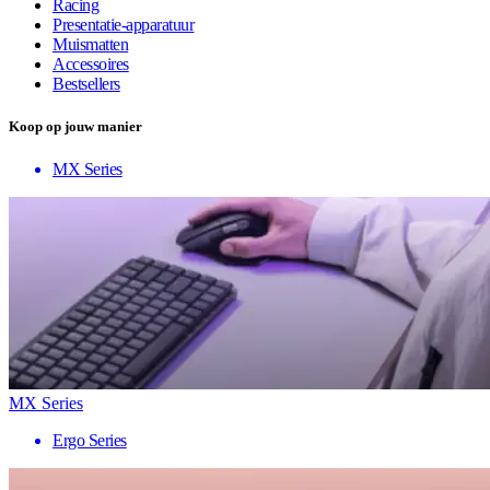
Racing
Presentatie-apparatuur
Muismatten
Accessoires
Bestsellers
Koop op jouw manier
MX Series
MX Series
Ergo Series