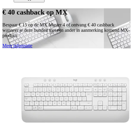
€ 40 cashback op MX
Bespaar € 15 op de MX Master 4 of ontvang € 40 cashback
wanneer je deze bundelt met een ander in aanmerking komend MX-
product.
Meer informatie