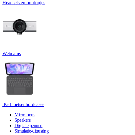
Headsets en oordopjes
Webcams
iPad-toetsenbordcases
Microfoons
Speakers
Digitale pennen
Simulatie-uitrusting