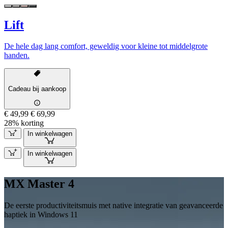
Lift
De hele dag lang comfort, geweldig voor kleine tot middelgrote
handen.
Cadeau bij aankoop
€ 49,99
€ 69,99
28% korting
In winkelwagen
In winkelwagen
MX Master 4
De eerste productiviteitsmuis met native integratie van geavanceerde
haptiek in Windows 11