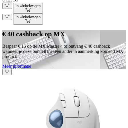
In winkelwagen
In winkelwagen
€ 40 cashback op MX
Bespaar € 15 op de MX Master 4 of ontvang € 40 cashback
wanneer je deze bundelt met een ander in aanmerking komend MX-
product.
Meer informatie