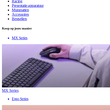
Racing
Presentatie-apparatuur
Muismatten
Accessoires
Bestsellers
Koop op jouw manier
MX Series
MX Series
Ergo Series