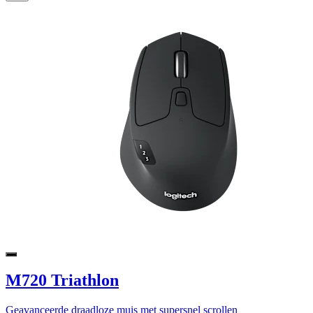
M720 Triathlon
Geavanceerde draadloze muis met supersnel scrollen