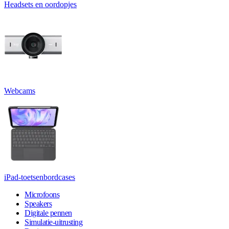
Headsets en oordopjes
Webcams
iPad-toetsenbordcases
Microfoons
Speakers
Digitale pennen
Simulatie-uitrusting