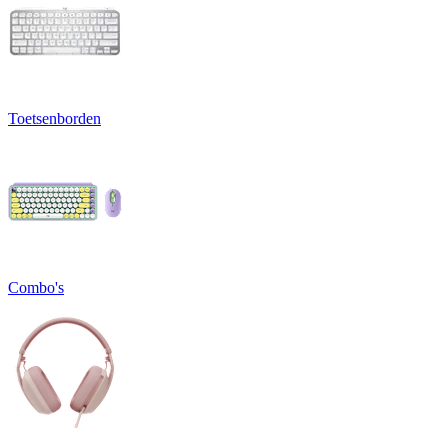
Toetsenborden
Combo's