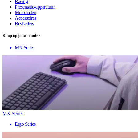
Racing
Presentatie-apparatuur
Muismatten
Accessoires
Bestsellers
Koop op jouw manier
MX Series
MX Series
Ergo Series