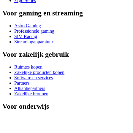
Ergo Series
Voor gaming en streaming
Astro Gaming
Professionele gaming
SIM Racing
Streamingapparatuur
Voor zakelijk gebruik
Ruimtes kopen
Zakelijke producten kopen
Software en services
Partners
Alliantiepartners
Zakelijke bronnen
Voor onderwijs
Educatieve producten kopen
Oplossingen voor basis- en voortgezet onderwijs
Onderwijsmiddelen