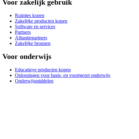
Voor zakelijk gebruik
Ruimtes kopen
Zakelijke producten kopen
Software en services
Partners
Alliantiepartners
Zakelijke bronnen
Voor onderwijs
Educatieve producten kopen
Oplossingen voor basis- en voortgezet onderwijs
Onderwijsmiddelen
Ondersteuning
Individuele ondersteuning
Gamingondersteuning
Ondersteuning voor bedrijven en onderwijs
Contact opnemen
Reserveonderdelen
Waar is mijn pakketje?