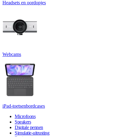
Headsets en oordopjes
Webcams
iPad-toetsenbordcases
Microfoons
Speakers
Digitale pennen
Simulatie-uitrusting