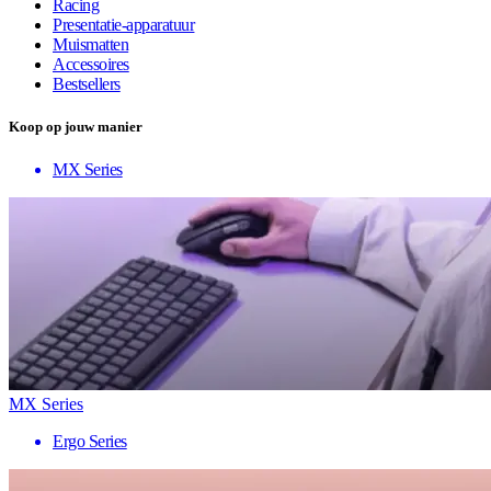
Racing
Presentatie-apparatuur
Muismatten
Accessoires
Bestsellers
Koop op jouw manier
MX Series
MX Series
Ergo Series