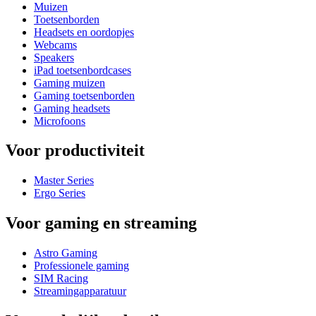
Muizen
Toetsenborden
Headsets en oordopjes
Webcams
Speakers
iPad toetsenbordcases
Gaming muizen
Gaming toetsenborden
Gaming headsets
Microfoons
Voor productiviteit
Master Series
Ergo Series
Voor gaming en streaming
Astro Gaming
Professionele gaming
SIM Racing
Streamingapparatuur