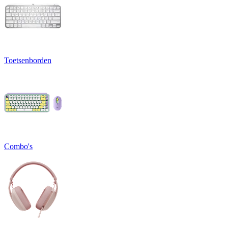
Toetsenborden
Combo's