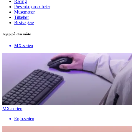
Racing
Presentasjonsenheter
Musematter
Tilbehør
Bestselgere
Kjøp på din måte
MX-serien
MX-serien
Ergo-serien