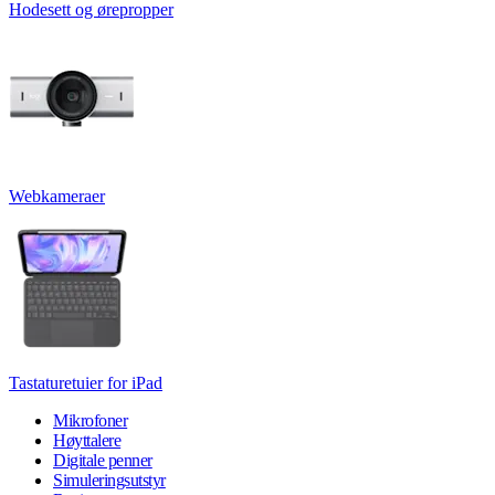
Hodesett og ørepropper
Webkameraer
Tastaturetuier for iPad
Mikrofoner
Høyttalere
Digitale penner
Simuleringsutstyr