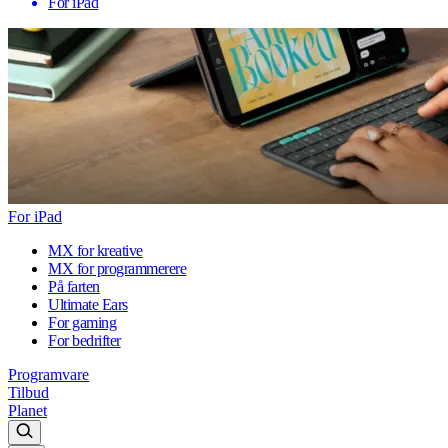
For iPad
For iPad
MX for kreative
MX for programmerere
På farten
Ultimate Ears
For gaming
For bedrifter
Programvare
Tilbud
Planet