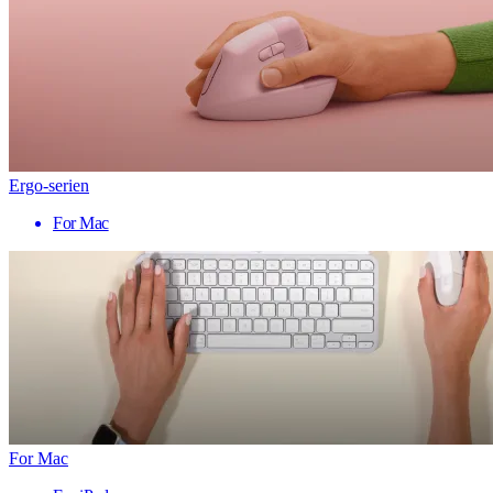
Ergo-serien
For Mac
For Mac