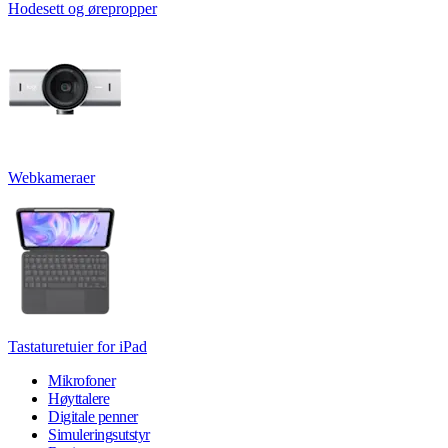
Hodesett og ørepropper
Webkameraer
Tastaturetuier for iPad
Mikrofoner
Høyttalere
Digitale penner
Simuleringsutstyr