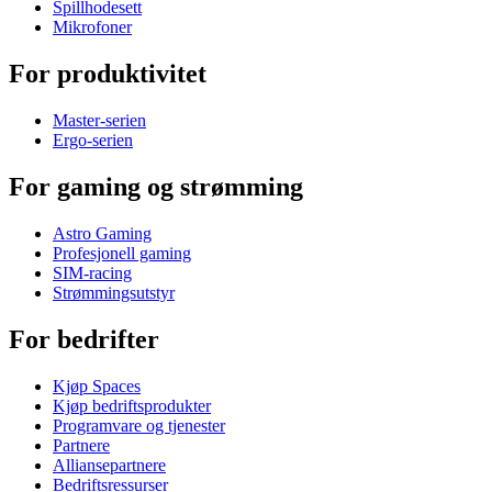
Spillhodesett
Mikrofoner
For produktivitet
Master-serien
Ergo-serien
For gaming og strømming
Astro Gaming
Profesjonell gaming
SIM-racing
Strømmingsutstyr
For bedrifter
Kjøp Spaces
Kjøp bedriftsprodukter
Programvare og tjenester
Partnere
Alliansepartnere
Bedriftsressurser