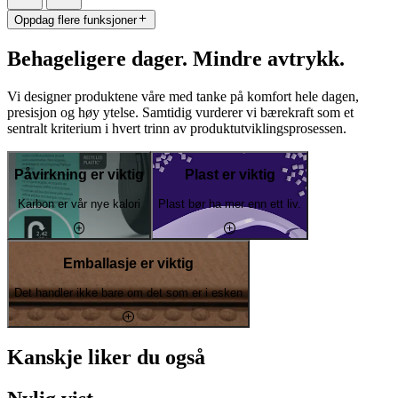
Oppdag flere funksjoner
Behageligere dager. Mindre avtrykk.
Vi designer produktene våre med tanke på komfort hele dagen,
presisjon og høy ytelse. Samtidig vurderer vi bærekraft som et
sentralt kriterium i hvert trinn av produktutviklingsprosessen.
Påvirkning er viktig
Plast er viktig
Karbon er vår nye kalori
Plast bør ha mer enn ett liv.
Emballasje er viktig
Det handler ikke bare om det som er i esken
Kanskje liker du også