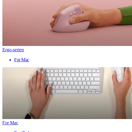
Ergo-serien
For Mac
For Mac