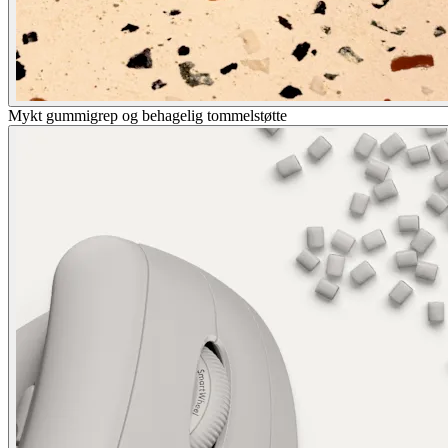
Mykt gummigrep og behagelig tommelstøtte