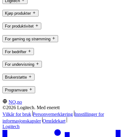
Logitech
Kjøp produkter
For produktivitet
For gaming og strømming
For bedrifter
For undervisning
Brukerstøtte
Programvare
NO,no
©2026 Logitech. Med enerett
Vilkår for bruk
Personvernerklæring
Innstillinger for
informasjonskapsler
Områdekart
Logitech