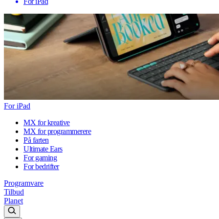
For iPad
For iPad
MX for kreative
MX for programmerere
På farten
Ultimate Ears
For gaming
For bedrifter
Programvare
Tilbud
Planet