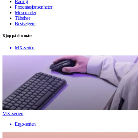
Racing
Presentasjonsenheter
Musematter
Tilbehør
Bestselgere
Kjøp på din måte
MX-serien
MX-serien
Ergo-serien