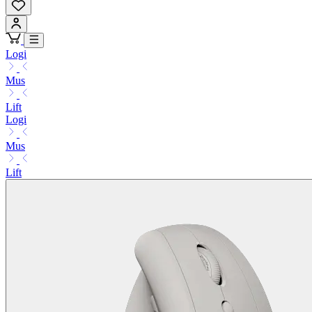
Logi
Mus
Lift
Logi
Mus
Lift