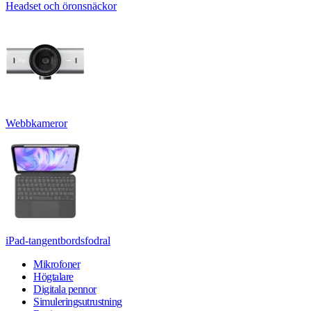
Headset och öronsnäckor
Webbkameror
iPad-tangentbordsfodral
Mikrofoner
Högtalare
Digitala pennor
Simuleringsutrustning