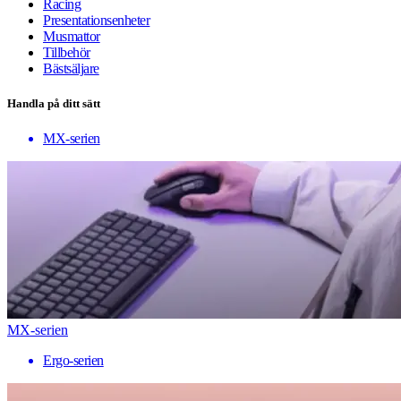
Racing
Presentationsenheter
Musmattor
Tillbehör
Bästsäljare
Handla på ditt sätt
MX-serien
MX-serien
Ergo-serien