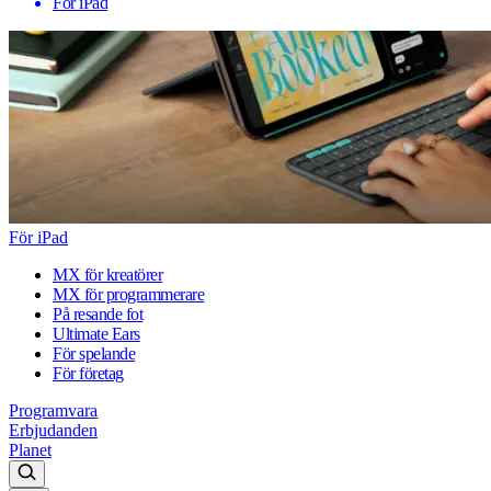
För iPad
För iPad
MX för kreatörer
MX för programmerare
På resande fot
Ultimate Ears
För spelande
För företag
Programvara
Erbjudanden
Planet