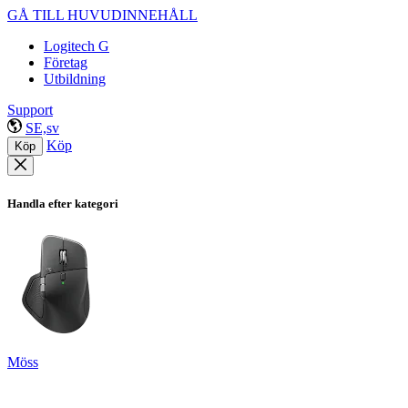
GÅ TILL HUVUDINNEHÅLL
Logitech G
Företag
Utbildning
Support
SE,sv
Köp
Köp
Handla efter kategori
Möss