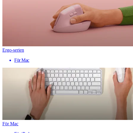
Ergo-serien
För Mac
För Mac