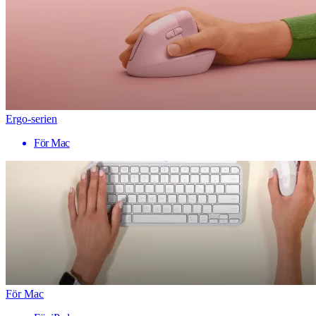
Ergo-serien
För Mac
För Mac