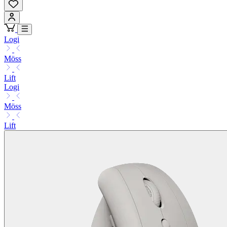
Logi
Möss
Lift
Logi
Möss
Lift