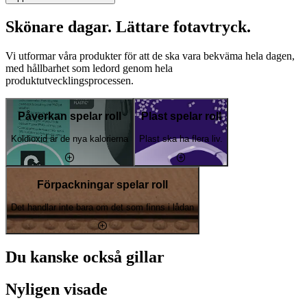
Skönare dagar. Lättare fotavtryck.
Vi utformar våra produkter för att de ska vara bekväma hela dagen,
med hållbarhet som ledord genom hela
produktutvecklingsprocessen.
Påverkan spelar roll
Plast spelar roll
Koldioxid är de nya kalorierna
Plast ska ha flera liv.
Förpackningar spelar roll
Det handlar inte bara om det som finns i lådan
Du kanske också gillar
Nyligen visade