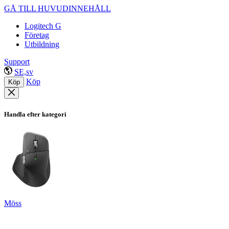
GÅ TILL HUVUDINNEHÅLL
Logitech G
Företag
Utbildning
Support
SE,sv
Köp
Köp
Handla efter kategori
Möss