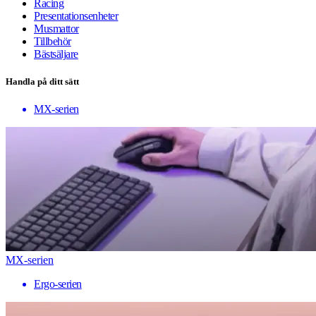
Racing
Presentationsenheter
Musmattor
Tillbehör
Bästsäljare
Handla på ditt sätt
MX-serien
MX-serien
Ergo-serien