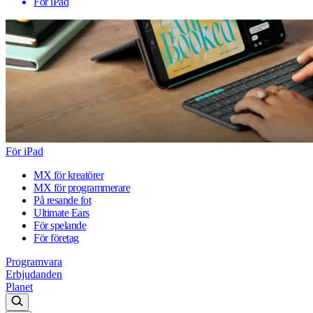
För iPad
För iPad
MX för kreatörer
MX för programmerare
På resande fot
Ultimate Ears
För spelande
För företag
Programvara
Erbjudanden
Planet