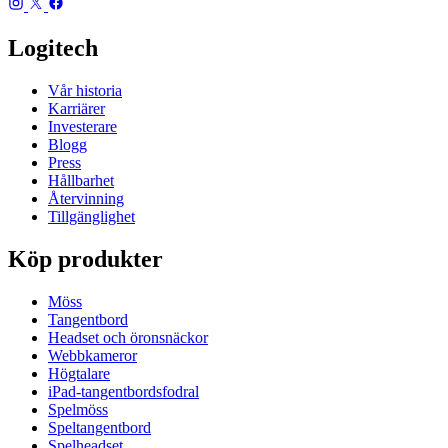
Logitech
Vår historia
Karriärer
Investerare
Blogg
Press
Hållbarhet
Återvinning
Tillgänglighet
Köp produkter
Möss
Tangentbord
Headset och öronsnäckor
Webbkameror
Högtalare
iPad-tangentbordsfodral
Spelmöss
Speltangentbord
Spelheadset