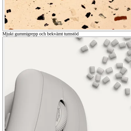
Mjukt gummigrepp och bekvämt tumstöd