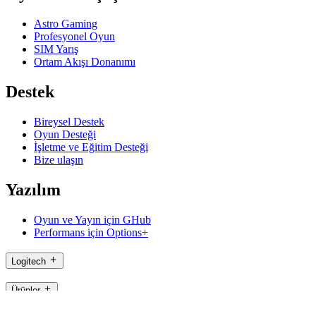
Astro Gaming
Profesyonel Oyun
SIM Yarış
Ortam Akışı Donanımı
Destek
Bireysel Destek
Oyun Desteği
İşletme ve Eğitim Desteği
Bize ulaşın
Yazılım
Oyun ve Yayın için GHub
Performans için Options+
Logitech
Ürünler