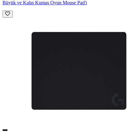
Büyük ve Kalın Kumaş Oyun Mouse Pad'i