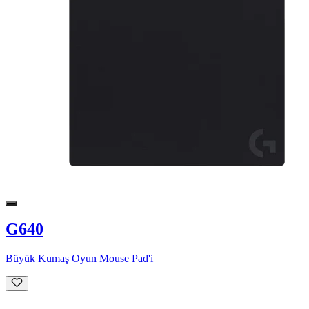
G640
Büyük Kumaş Oyun Mouse Pad'i