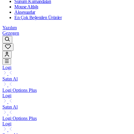
Sunum Kumandaları
Mouse Altlığı
Aksesuarlar
En Çok Beğenilen Ürünler
Yazılım
Gezegen
Logi
Satın Al
Logi Options Plus
Logi
Satın Al
Logi Options Plus
Logi