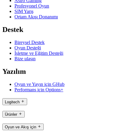
Astro Gaming
Profesyonel Oyun
SIM Yarış
Ortam Akışı Donanımı
Destek
Bireysel Destek
Oyun Desteği
İşletme ve Eğitim Desteği
Bize ulaşın
Yazılım
Oyun ve Yayın için GHub
Performans için Options+
Logitech
Ürünler
Oyun ve Akış için