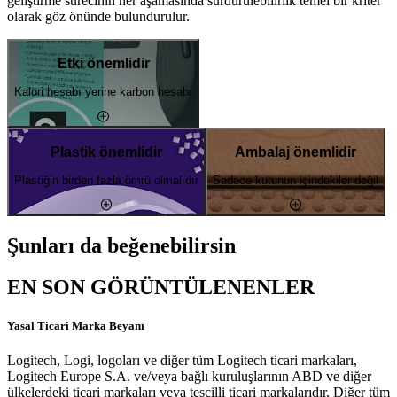
geliştirme sürecinin her aşamasında sürdürülebilirlik temel bir kriter
olarak göz önünde bulundurulur.
Etki önemlidir
Kalori hesabı yerine karbon hesabı
Plastik önemlidir
Ambalaj önemlidir
Plastiğin birden fazla ömrü olmalıdır
Sadece kutunun içindekiler değil
Şunları da beğenebilirsin
EN SON GÖRÜNTÜLENENLER
Yasal Ticari Marka Beyanı
Logitech, Logi, logoları ve diğer tüm Logitech ticari markaları,
Logitech Europe S.A. ve/veya bağlı kuruluşlarının ABD ve diğer
ülkelerdeki ticari markaları veya tescilli ticari markalarıdır. Diğer tüm