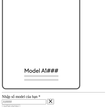
Nhập số model của bạn
*
NỘP ĐƠN