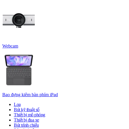
Webcam
Bao đựng kiêm bàn phím iPad
Loa
Bút kỹ thuật số
Thiết bị mô phỏng
Thiết bị đua xe
Bút trình chiếu