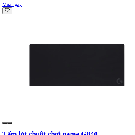
Mua ngay
Tấm lót chuột chơi game G840