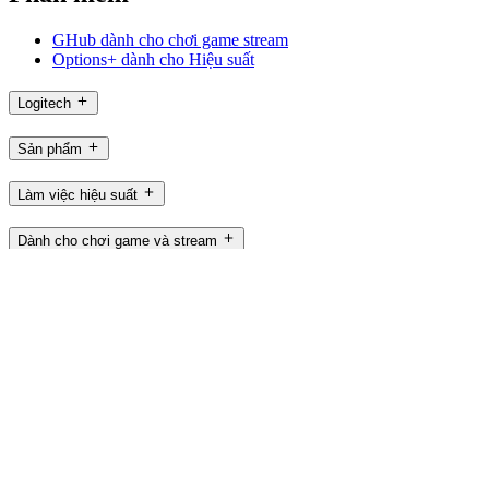
GHub dành cho chơi game stream
Options+ dành cho Hiệu suất
Logitech
Sản phẩm
Làm việc hiệu suất
Dành cho chơi game và stream
Hỗ trợ
Phần mềm
VN,vi
©2026 Logitech. Bảo lưu mọi quyền
Điều khoản sử dụng
Chính sách quyền riêng tư
Cài đặt cookie
Sơ
đồ trang web
Logitech