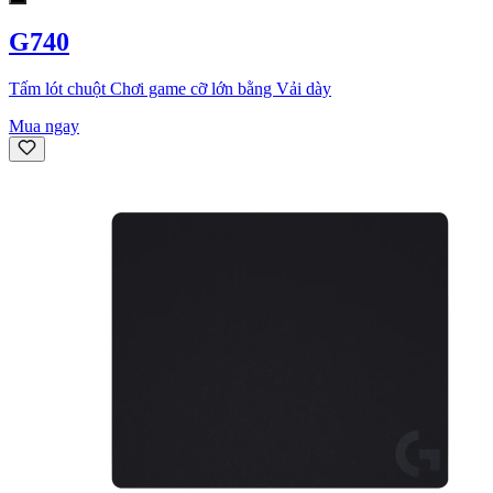
G740
Tấm lót chuột Chơi game cỡ lớn bằng Vải dày
Mua ngay