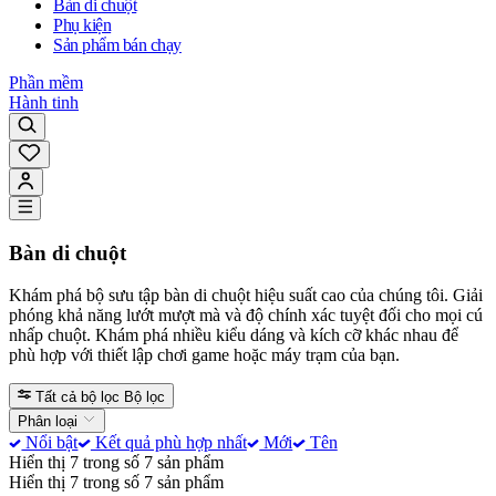
Bàn di chuột
Phụ kiện
Sản phẩm bán chạy
Phần mềm
Hành tinh
Bàn di chuột
Khám phá bộ sưu tập bàn di chuột hiệu suất cao của chúng tôi. Giải
phóng khả năng lướt mượt mà và độ chính xác tuyệt đối cho mọi cú
nhấp chuột. Khám phá nhiều kiểu dáng và kích cỡ khác nhau để
phù hợp với thiết lập chơi game hoặc máy trạm của bạn.
Tất cả bộ lọc
Bộ lọc
Phân loại
Nổi bật
Kết quả phù hợp nhất
Mới
Tên
Hiển thị 7 trong số 7 sản phẩm
Hiển thị 7 trong số 7 sản phẩm