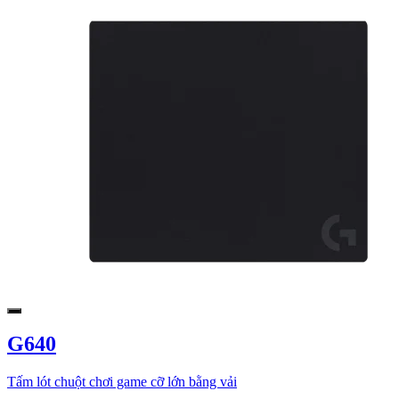
G640
Tấm lót chuột chơi game cỡ lớn bằng vải