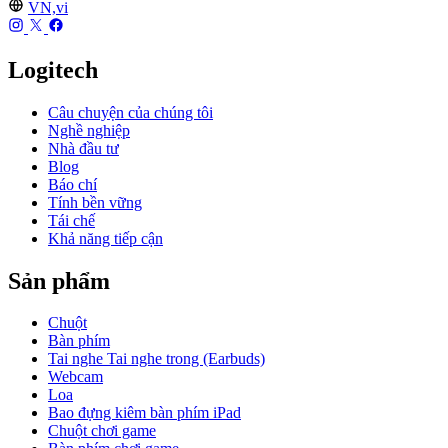
VN,vi
Logitech
Câu chuyện của chúng tôi
Nghề nghiệp
Nhà đầu tư
Blog
Báo chí
Tính bền vững
Tái chế
Khả năng tiếp cận
Sản phẩm
Chuột
Bàn phím
Tai nghe Tai nghe trong (Earbuds)
Webcam
Loa
Bao đựng kiêm bàn phím iPad
Chuột chơi game