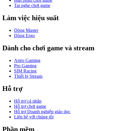
Bàn phím chơi game
Tai nghe chơi game
Làm việc hiệu suất
Dòng Master
Dòng Ergo
Dành cho chơi game và stream
Astro Gaming
Pro Gaming
SIM Racing
Thiết bị Stream
Hỗ trợ
Hỗ trợ cá nhân
Hỗ trợ chơi game
Hỗ trợ Doanh nghiệp giáo dục
Liên hệ với chúng tôi
Phần mềm