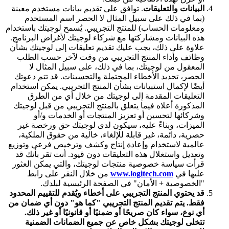
البيانات والتعليقات
. توافق على تقديم بيانات مستخدم معينة
(بما في ذلك على سبيل المثال لا الحصر اسم المستخدم
ومعلومات الحساب) للمنتج التجريبي. يُسمح لوجيتك باستخدام
هذه البيانات ومشاركتها مع شركاء لوجيتك لأغراض البرنامج.
علاوة على ذلك، يجب عليك تقديم تعليقات إلى لوجيتك بشأن
وظائف وأداء المنتج التجريبي من وقت لآخر حسب الطلب
المعقول من لوجيتك، بما في ذلك، على سبيل المثال لا
الحصر، تحديد الأخطاء المحتملة والتحسينات. قد تتم دعوتك
أيضًا لإكمال استبيانات بشأن المنتج التجريبي. يمكن استخدام
التعليقات المقدمة إلى لوجيتك من خلال أي من الطرق
المذكورة أعلاه فيما يتعلق بالمنتج التجريبي من قبل لوجيتك
وشركائها لتحسين أو تعزيز المنتجات أو الخدمات و/أو
الميزات، وبناءً عليه، سيكون لدى لوجيتك حق ورخصة غير
حصرية، دائمة، غير قابلة للإلغاء، خالية من حقوق الملكية،
عالمية لاستخدام وإعادة إنتاج وكشف وترخيص فرعي وتوزيع
وتعديل واستغلال هذه التعليقات دون قيود. أنت تقر بأنك قد
قرأت سياسة خصوصية منتجات لوجيتك، والتي يمكن العثور
عليها في
www.logitech.com
من خلال النقر على رابط
"الخصوصية + الأمان" في الصفحة الرئيسية لبلدك.
قد يحتوي المنتج التجريبي على أخطاء ويُقدم للتقييم المحدود
فقط. يتم تقديم المنتج التجريبي "كما هو" دون أي ضمان من
أي نوع، سواء كان صريحًا أو ضمنيًا أو قانونيًا أو غير ذلك.
تتخلى لوجيتك بشكل خاص عن جميع الضمانات الضمنية