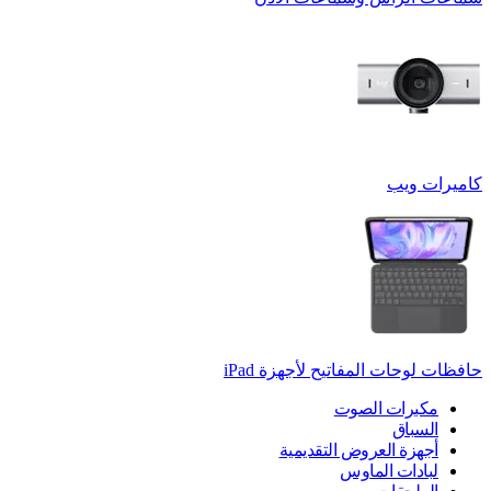
كاميرات ويب
حافظات لوحات المفاتيح لأجهزة ‏iPad
مكبرات الصوت
السباق
أجهزة العروض التقديمية
لبادات الماوس