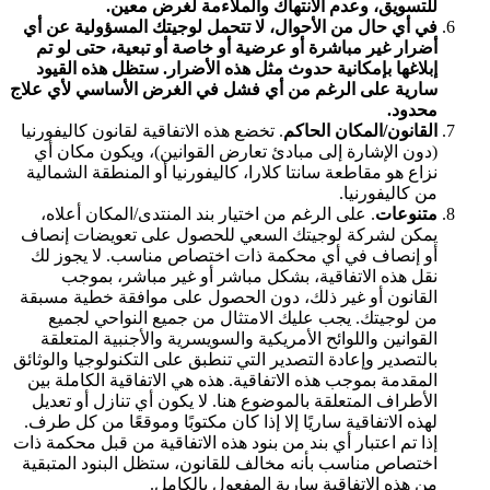
للتسويق، وعدم الانتهاك والملاءمة لغرض معين.
في أي حال من الأحوال، لا تتحمل لوجيتك المسؤولية عن أي
أضرار غير مباشرة أو عرضية أو خاصة أو تبعية، حتى لو تم
إبلاغها بإمكانية حدوث مثل هذه الأضرار. ستظل هذه القيود
سارية على الرغم من أي فشل في الغرض الأساسي لأي علاج
محدود.
القانون/المكان الحاكم
. تخضع هذه الاتفاقية لقانون كاليفورنيا
(دون الإشارة إلى مبادئ تعارض القوانين)، ويكون مكان أي
نزاع هو مقاطعة سانتا كلارا، كاليفورنيا أو المنطقة الشمالية
من كاليفورنيا.
متنوعات
. على الرغم من اختيار بند المنتدى/المكان أعلاه،
يمكن لشركة لوجيتك السعي للحصول على تعويضات إنصاف
أو إنصاف في أي محكمة ذات اختصاص مناسب. لا يجوز لك
نقل هذه الاتفاقية، بشكل مباشر أو غير مباشر، بموجب
القانون أو غير ذلك، دون الحصول على موافقة خطية مسبقة
من لوجيتك. يجب عليك الامتثال من جميع النواحي لجميع
القوانين واللوائح الأمريكية والسويسرية والأجنبية المتعلقة
بالتصدير وإعادة التصدير التي تنطبق على التكنولوجيا والوثائق
المقدمة بموجب هذه الاتفاقية. هذه هي الاتفاقية الكاملة بين
الأطراف المتعلقة بالموضوع هنا. لا يكون أي تنازل أو تعديل
لهذه الاتفاقية ساريًا إلا إذا كان مكتوبًا وموقعًا من كل طرف.
إذا تم اعتبار أي بند من بنود هذه الاتفاقية من قبل محكمة ذات
اختصاص مناسب بأنه مخالف للقانون، ستظل البنود المتبقية
من هذه الاتفاقية سارية المفعول بالكامل.