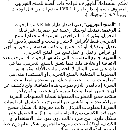
تحكم استخدامك للأجهزة والبرامج ذات الصلة للمنتج التجريبي
المعروف باسم إصدار طيار VR Ink المقدم لك من قبل لوجيتك
أوروبا S.A. ("لوجيتك").
"
المنتج التجريبي
" يعني إصدار طيار VR Ink من لوجيتك.
الرخصة
. تمنحك لوجيتك رخصة غير حصرية، غير قابلة
للتحويل، وغير قابلة للتراخيص الفرعية لاستخدام المنتج
التجريبي فقط لأغراض الاختبار والبحث والتقييم. لا يجوز لك
تعديل أو تفكيك أو فك تجميع أو عكس هندسة أو تأجير أو تأجير
أو إقراض أو نقل أو عمل نسخ من المنتج التجريبي.
السرية
. جميع المعلومات التي تكشفها لوجيتك لك بموجب هذه
الاتفاقية أو بخلاف ذلك فيما يتعلق بالمنتج التجريبي، بما في
ذلك على سبيل المثال لا الحصر بيانات الأداء، وغيرها من
المعلومات المتعلقة بالمنتج التجريبي أو المستمدة منه، هي
"معلومات سرية" تخص لوجيتك. لن تستخدم المعلومات
السرية إلا بالقدر اللازم بموجب هذه الاتفاقية، ولن تكشف عن
أي جزء من المعلومات السرية لأي شخص أو كيان آخر.
ستتخذ جميع الخطوات المعقولة لحماية المعلومات السرية
من الاستخدام أو الكشف غير المصرح به. لا تشمل المعلومات
السرية المعلومات التي: (1) كانت معروفة لك بشكل صحيح
في وقت الكشف دون التزام بالسرية، (2) تم الحصول عليها
بشكل قانوني من طرف ثالث دون قيود على الاستخدام أو
الكشف، أو (3) أصبحت معروفة للجمهور بشكل عام دون خطأ
أو خرق لهذه الاتفاقية من قبلك.