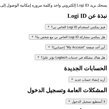
يمنحك بريد Logi ID إلكتروني واحد وكلمة مروره إمكانية الوصول إلى حسابات Logitech وLogitech G وUltimate Ears وASTRO Gaming، بالإضافة إلى التطبيقات والبرامج والخدمات والمجتمعات.
نبذة عن Logi ID
فيمَ يمكنني استخدام Logi ID الخاص بي؟
هل يمكنني مشاركة Logi ID الخاص بي مع شخص ما؟
أين أجد صفحة "My Account" (حسابي)؟
هل هناك مشكلة في خدمات Logitech تؤثر عليّ؟
الحسابات الجديدة
أريد إنشاء حساب جديد
المشكلات العامة وتسجيل الدخول
لا أستطيع تسجيل الدخول