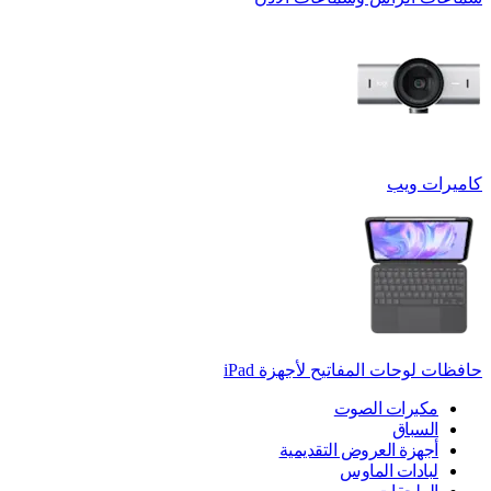
كاميرات ويب
حافظات لوحات المفاتيح لأجهزة ‏iPad
مكبرات الصوت
السباق
أجهزة العروض التقديمية
لبادات الماوس