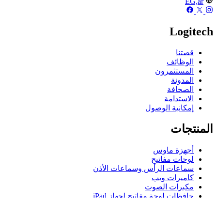
EG,ar
Logitech
قصتنا
الوظائف
المستثمرون
المدونة
الصحافة
الاستدامة
إمكانية الوصول
المنتجات
أجهزة ماوس
لوحات مفاتيح
سماعات الرأس وسماعات الأذن
كاميرات ويب
مكبرات الصوت
حافظات لوحة مفاتيح لجهاز iPad
أجهزة ماوس للألعاب
لوحات مفاتيح للألعاب