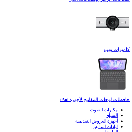
كاميرات ويب
حافظات لوحات المفاتيح لأجهزة ‏iPad
مكبرات الصوت
السباق
أجهزة العروض التقديمية
لبادات الماوس