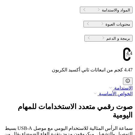
المواد والاستدامة
محتويات العبوة
برمجة و الدعم
4.47
4.47 كجم من انبعاثات ثاني أكسيد الكربون
الاستدامة
الخواص الأساسية
صوت رقمي متعدد الاستخدامات للمهام
اليومية
سماعة الرأس المثالية للاستخدام اليومي مع موصل USB-A بسيط
للتوصيل والتشغيل. ميكروفون مزود بتقنية إلغاء الضوضاء يقلل من