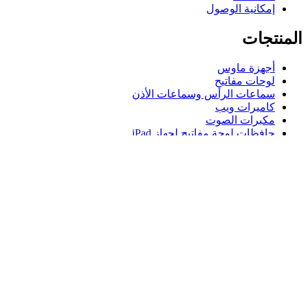
إمكانية الوصول
المنتجات
أجهزة ماوس
لوحات مفاتيح
سماعات الرأس وسماعات الأذن
كاميرات ويب
مكبرات الصوت
حافظات لوحة مفاتيح لجهاز iPad
أجهزة ماوس للألعاب
لوحات مفاتيح للألعاب
سماعة رأس للألعاب
الدعم
دعم فردي
دعم الألعاب
تواصل معنا
Logitech