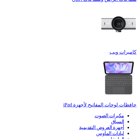
كاميرات ويب
حافظات لوحات المفاتيح لأجهزة ‏iPad
مكبرات الصوت
السباق
أجهزة العروض التقديمية
لبادات الماوس