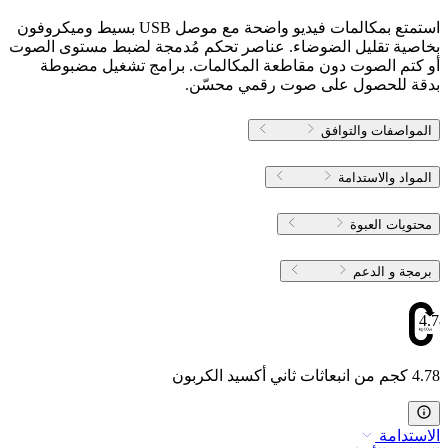
استمتع بمكالمات فيديو واضحة مع موصل USB بسيط وميكروفون
بخاصية تقليل الضوضاء. عناصر تحكم مُدمجة لضبط مستوى الصوت
أو كتم الصوت دون مقاطعة المكالمات. برامج تشغيل مضبوطة
بدقة للحصول على صوت رقمي محسّن.
المواصفات والتوافق
المواد والاستدامة
محتويات العبوة
برمجة و الدعم
4.78
4.78 كجم من انبعاثات ثاني أكسيد الكربون
الاستدامة