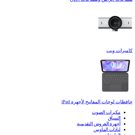
كاميرات ويب
حافظات لوحات المفاتيح لأجهزة ‏iPad
مكبرات الصوت
السباق
أجهزة العروض التقديمية
لبادات الماوس