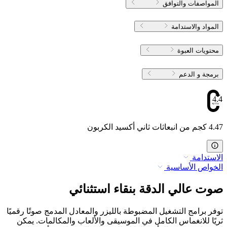
المواصفات والتوافق
المواد والاستدامة
محتويات العبوة
برمجة و الدعم
4.47
4.47 كجم من انبعاثات ثاني أكسيد الكربون
الاستدامة
الخواص الأساسية
صوت عالي الدقة بنقاء استثنائي
توفر برامج التشغيل المضبوطة بالليزر والمعادل المدمج صوتًا رقميًا
ثريًا للانغماس الكامل في الموسيقى والألعاب والمكالمات. يمكن