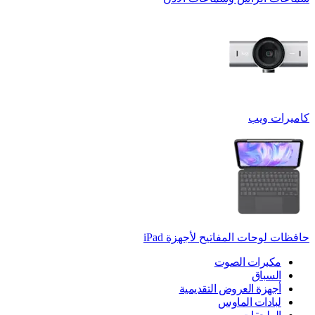
كاميرات ويب
حافظات لوحات المفاتيح لأجهزة ‏iPad
مكبرات الصوت
السباق
أجهزة العروض التقديمية
لبادات الماوس