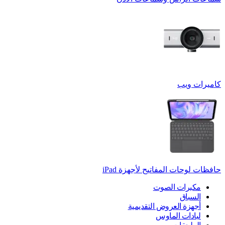
كاميرات ويب
حافظات لوحات المفاتيح لأجهزة ‏iPad
مكبرات الصوت
السباق
أجهزة العروض التقديمية
لبادات الماوس