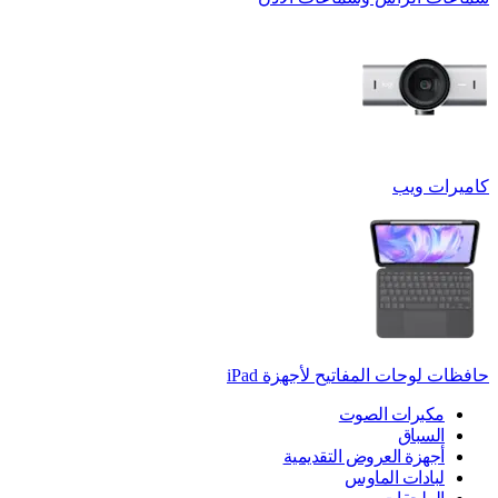
كاميرات ويب
حافظات لوحات المفاتيح لأجهزة ‏iPad
مكبرات الصوت
السباق
أجهزة العروض التقديمية
لبادات الماوس