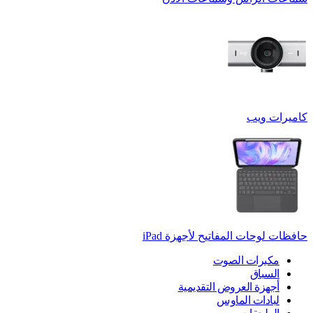
كاميرات ويب
حافظات لوحات المفاتيح لأجهزة ‏iPad
مكبرات الصوت
السباق
أجهزة العروض التقديمية
لبادات الماوس