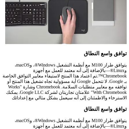
توافق واسع النطاق
يتوافق طراز M100 مع أنظمة التشغيل Windows®، وmacOS،
وLinux®—بالإضافة إلى أنه معتمد للعمل مع أجهزة
Chromebook™.تم اعتماد هذا المنتج لاستيفاء معايير التوافق الخاصة
بـ Google. لا تتحمل Google أية مسؤولية تجاه تشغيل هذا المنتج أو
توافقه مع معايير متطلبات السلامة. Chromebook وشارة "Works
With Chromebook" علامتان تجاريتان لشركة Google LLC. يمكنك
الاسترخاء والاطمئنان إلى أنه سيعمل بشكل مثالي مع إعداداتك
توافق واسع النطاق
يتوافق طراز M100 مع أنظمة التشغيل Windows®، وmacOS،
وLinux®—بالإضافة إلى أنه معتمد للعمل مع أجهزة