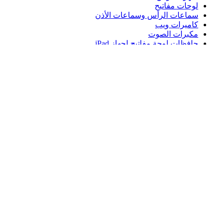
لوحات مفاتيح
سماعات الرأس وسماعات الأذن
كاميرات ويب
مكبرات الصوت
حافظات لوحة مفاتيح لجهاز iPad
أجهزة ماوس للألعاب
لوحات مفاتيح للألعاب
سماعة رأس للألعاب
الدعم
دعم فردي
دعم الألعاب
تواصل معنا
Logitech
المنتجات
الدعم
EG,ar