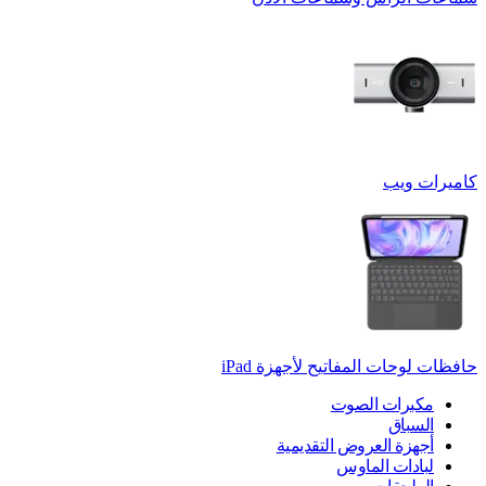
كاميرات ويب
حافظات لوحات المفاتيح لأجهزة ‏iPad
مكبرات الصوت
السباق
أجهزة العروض التقديمية
لبادات الماوس