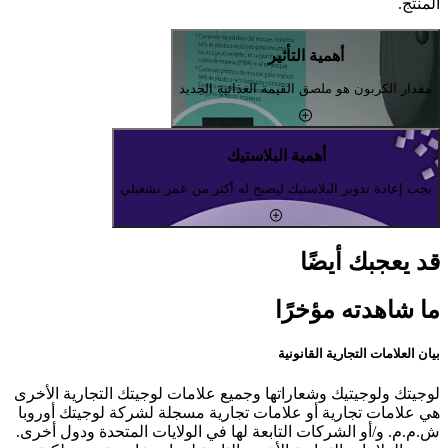
المنتج.
أهمية التأثير
مقدار الكربون هو ملصق القيمة الغذائية الجديد
أهمية البلاستيك
يجب إعادة تدوير البلاستيك ليصبح له أكثر من عمر تشغيلي
قد يعجبك أيضًا
ما شاهدته مؤخرًا
بيان العلامات التجارية القانونية
لوجيتك ولوجيتيك وشعاراتها وجميع علامات لوجيتك التجارية الأخرى
هي علامات تجارية أو علامات تجارية مسجلة لشركة لوجيتك أوروبا
ش.م.م. و/أو الشركات التابعة لها في الولايات المتحدة ودول أخرى.