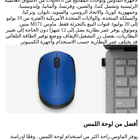
لأجهزة الماوس ولوحات المفاتيح من Logitech من الأسواق العالمية
الرئيسية وتشمل كندا، والصين، وفرنسا، وألمانيا، وإندونيسيا،
وجمهورية كوريا، والاتحاد الروسي، والسويد، تايوان، وتركيا،
والمملكة المتحدة، والولايات المتحدة الأمريكية (الفترة من 19 يوليو
إلى 20 يوليو). قنوات البيع بالتجزئة فقط. ماوس M171 متين
وموثوق, يوفر عمر بطارية يصل إلى 12 شهرًا دون الحاجة إلى تغيير
البطاريات، بفضل زر التشغيل/الإيقاف ووضع توفير الطاقة التلقائي.
قد يختلف عمر البطارية حسب الاستخدام وأجهزة الكمبيوتر.
أفضل من لوحة اللمس
يوفر الماوس راحة اكثر من استخدام لوحة اللمس , وفقًا لدراسة