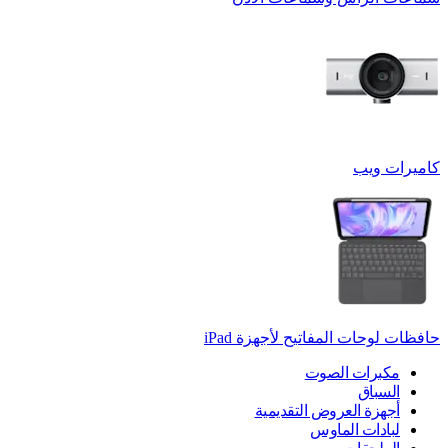
كاميرات ويب
حافظات لوحات المفاتيح لأجهزة ‏iPad
مكبرات الصوت
السباق
أجهزة العروض التقديمية
لبادات الماوس