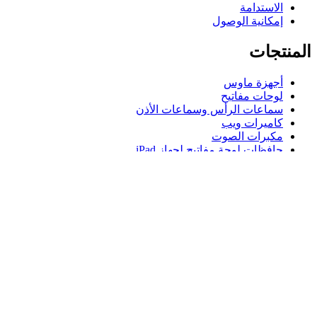
الاستدامة
إمكانية الوصول
المنتجات
أجهزة ماوس
لوحات مفاتيح
سماعات الرأس وسماعات الأذن
كاميرات ويب
مكبرات الصوت
حافظات لوحة مفاتيح لجهاز iPad
أجهزة ماوس للألعاب
لوحات مفاتيح للألعاب
سماعة رأس للألعاب
الدعم
دعم فردي
دعم الألعاب
تواصل معنا
Logitech