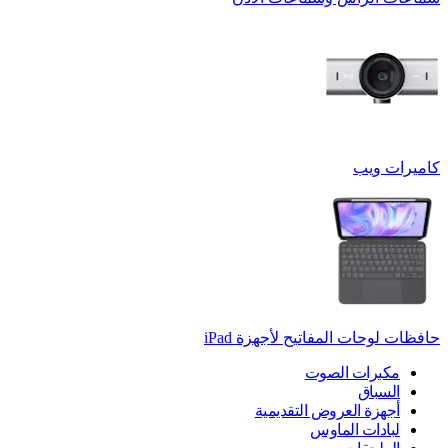
كاميرات ويب
حافظات لوحات المفاتيح لأجهزة ‏iPad
مكبرات الصوت
السباق
أجهزة العروض التقديمية
لبادات الماوس