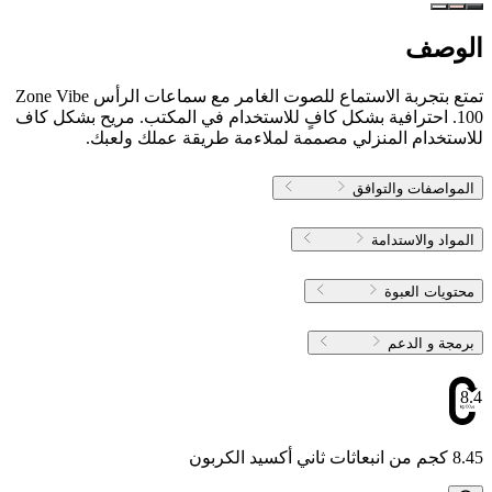
الوصف
تمتع بتجربة الاستماع للصوت الغامر مع سماعات الرأس Zone Vibe
100. احترافية بشكل كافٍ للاستخدام في المكتب. مريح بشكل كاف
للاستخدام المنزلي مصممة لملاءمة طريقة عملك ولعبك.
المواصفات والتوافق
المواد والاستدامة
محتويات العبوة
برمجة و الدعم
8.45
8.45 كجم من انبعاثات ثاني أكسيد الكربون