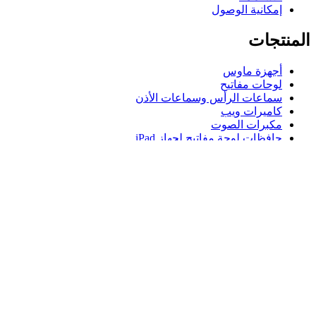
إمكانية الوصول
المنتجات
أجهزة ماوس
لوحات مفاتيح
سماعات الرأس وسماعات الأذن
كاميرات ويب
مكبرات الصوت
حافظات لوحة مفاتيح لجهاز iPad
أجهزة ماوس للألعاب
لوحات مفاتيح للألعاب
سماعة رأس للألعاب
الدعم
دعم فردي
دعم الألعاب
تواصل معنا
Logitech