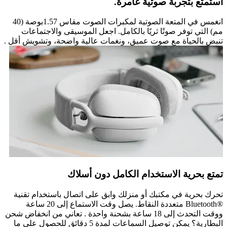
استمتع بتجربة صوتية غامرة.
انغمس في المتعة الصوتية لمكبرات الصوت مقاس 1.57بوصة (40
مم) التي توفر صوتًا ثريًا بالكامل. اجعل الموسيقى والاجتماعات
تنبض بالحياة مع صوت عميق، ونغمات عالية واضحة، وتشويش أقل .
تمتع بحرية الاستخدام الكامل دون أسلاك
تحرك بحرية في مكتبك أو منزلك وابق على اتصال باستخدام تقنية
Bluetooth®‎ متعددة النقاط. يصل وقت الاستماع إلى 20 ساعة
ووقت التحدث إلى 18 ساعة بشحنة واحدة . تعاني من انخفاض شحن
البطارية؟ يمكن توصيل السماعات لمدة 5 دقائق للحصول على ما