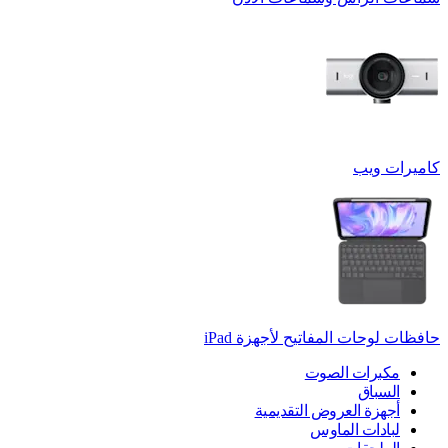
كاميرات ويب
حافظات لوحات المفاتيح لأجهزة ‏iPad
مكبرات الصوت
السباق
أجهزة العروض التقديمية
لبادات الماوس