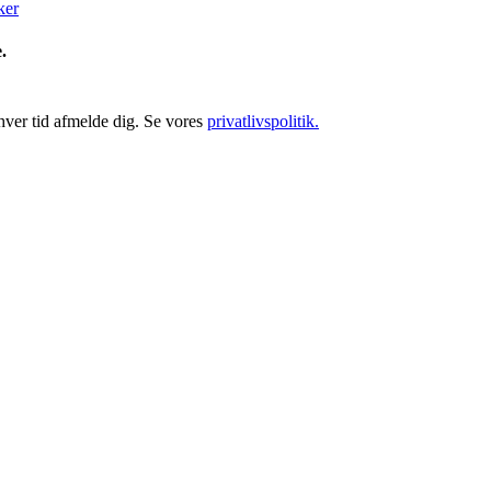
ker
e.
hver tid afmelde dig. Se vores
privatlivspolitik.