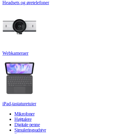
Headsets og øretelefoner
Webkameraer
iPad-tastaturetuier
Mikrofoner
Højttalere
Digitale penne
Simuleringsudstyr