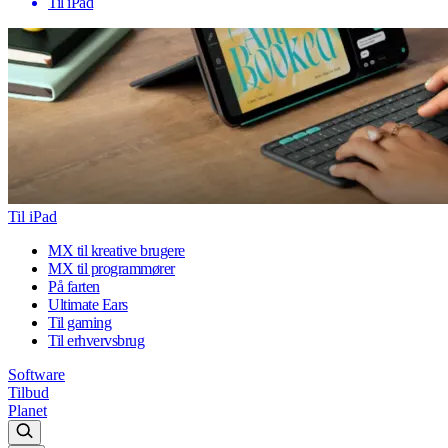
Til iPad
Til iPad
MX til kreative brugere
MX til programmører
På farten
Ultimate Ears
Til gaming
Til erhvervsbrug
Software
Tilbud
Planet