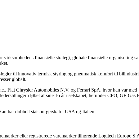
irksomhedens finansielle strategi, globale finansielle organisering sam
ket.
gier til innovativ termisk styring og pneumatisk komfort til bilindustr
sser globalt.
Inc., Fiat Chrysler Automobiles N.V. og Ferrari SpA, hvor han var med 
ge lederstillinger i løbet af sine 16 år i selskabet, herunder CFO, G
Han har dobbelt statsborgerskab i USA og Italien.
remærker eller registrerede varemærker tilhørende Logitech Europe S.A.