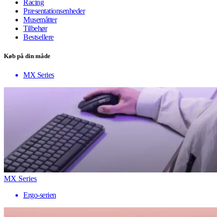
Racing
Præsentationsenheder
Musemåtter
Tilbehør
Bestsellere
Køb på din måde
MX Series
MX Series
Ergo-serien