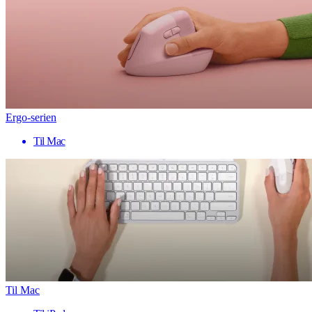
Ergo-serien
Til Mac
Til Mac