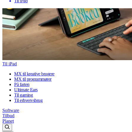
Til iPad
Til iPad
MX til kreative brugere
MX til programmører
På farten
Ultimate Ears
Til gaming
Til erhvervsbrug
Software
Tilbud
Planet