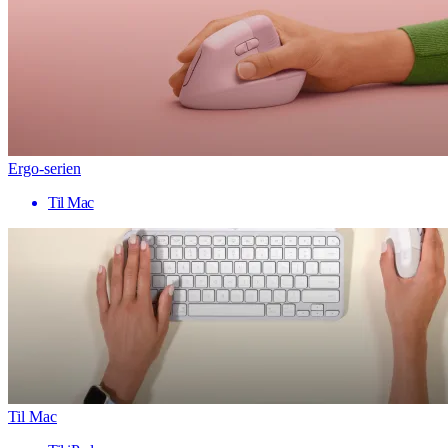
Ergo-serien
Til Mac
Til Mac