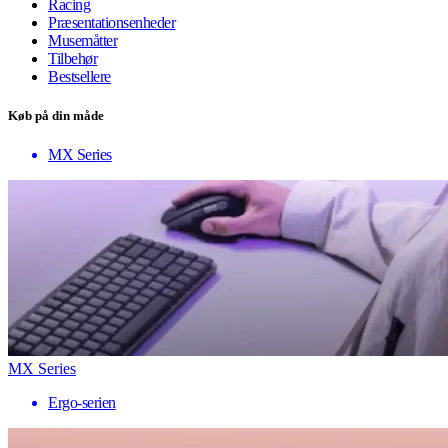
Racing
Præsentationsenheder
Musemåtter
Tilbehør
Bestsellere
Køb på din måde
MX Series
MX Series
Ergo-serien