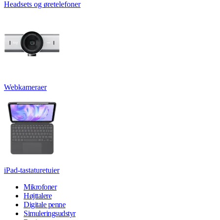
Headsets og øretelefoner
Webkameraer
iPad-tastaturetuier
Mikrofoner
Højttalere
Digitale penne
Simuleringsudstyr