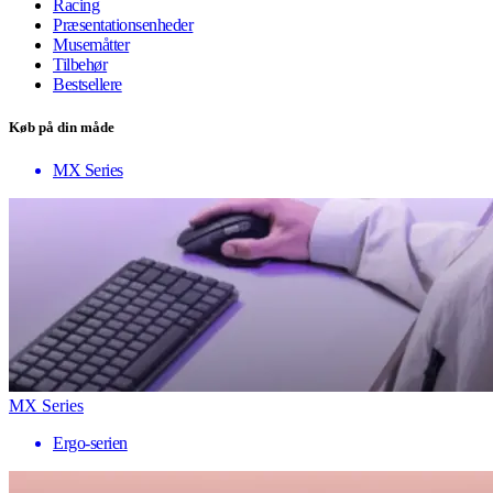
Racing
Præsentationsenheder
Musemåtter
Tilbehør
Bestsellere
Køb på din måde
MX Series
MX Series
Ergo-serien