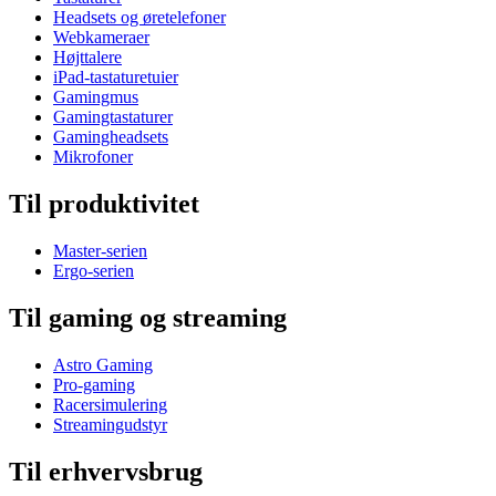
Headsets og øretelefoner
Webkameraer
Højttalere
iPad-tastaturetuier
Gamingmus
Gamingtastaturer
Gamingheadsets
Mikrofoner
Til produktivitet
Master-serien
Ergo-serien
Til gaming og streaming
Astro Gaming
Pro-gaming
Racersimulering
Streamingudstyr
Til erhvervsbrug