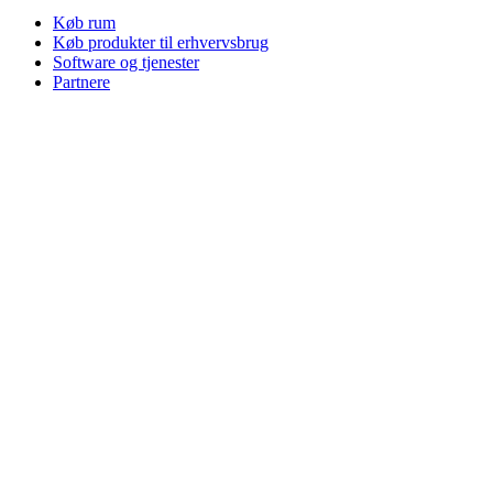
Køb rum
Køb produkter til erhvervsbrug
Software og tjenester
Partnere
Alliance-partnere
Erhvervsressourcer
Til uddannelse
Køb produkter til uddannelse
K-12-løsninger
Uddannelsesressourcer
Support
Individuel support
Gamingsupport
Support til erhverv og uddannelse
Kontakt os
Reservedele
Spor din ordre
Returneringer & annulleringer