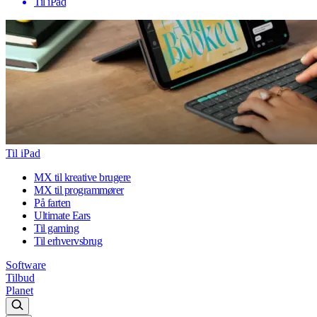
Til iPad
Til iPad
MX til kreative brugere
MX til programmører
På farten
Ultimate Ears
Til gaming
Til erhvervsbrug
Software
Tilbud
Planet