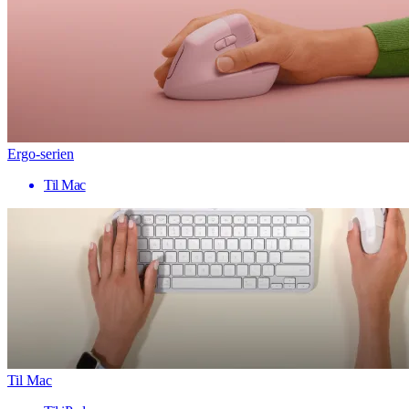
Ergo-serien
Til Mac
Til Mac