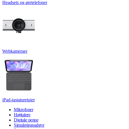
Headsets og øretelefoner
Webkameraer
iPad-tastaturetuier
Mikrofoner
Højttalere
Digitale penne
Simuleringsudstyr