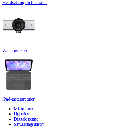
Headsets og øretelefoner
Webkameraer
iPad-tastaturetuier
Mikrofoner
Højttalere
Digitale penne
Simuleringsudstyr