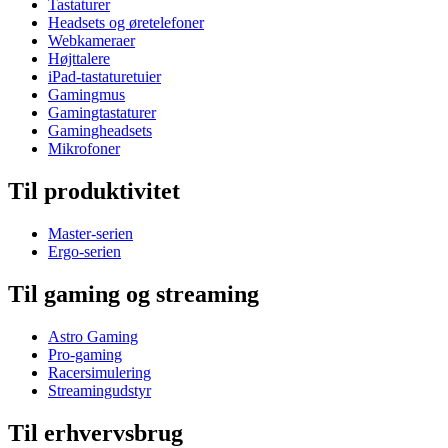
Tastaturer
Headsets og øretelefoner
Webkameraer
Højttalere
iPad-tastaturetuier
Gamingmus
Gamingtastaturer
Gamingheadsets
Mikrofoner
Til produktivitet
Master-serien
Ergo-serien
Til gaming og streaming
Astro Gaming
Pro-gaming
Racersimulering
Streamingudstyr
Til erhvervsbrug