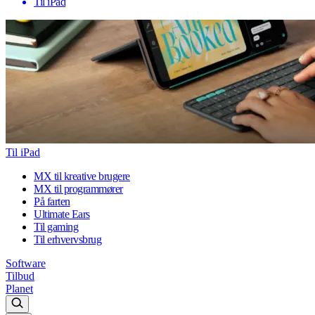
Til iPad
Til iPad
MX til kreative brugere
MX til programmører
På farten
Ultimate Ears
Til gaming
Til erhvervsbrug
Software
Tilbud
Planet