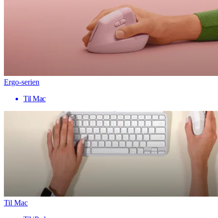
Ergo-serien
Til Mac
Til Mac