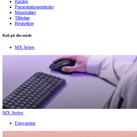
Racing
Præsentationsenheder
Musemåtter
Tilbehør
Bestsellere
Køb på din måde
MX Series
MX Series
Ergo-serien