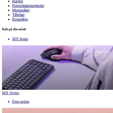
Racing
Præsentationsenheder
Musemåtter
Tilbehør
Bestsellere
Køb på din måde
MX Series
MX Series
Ergo-serien