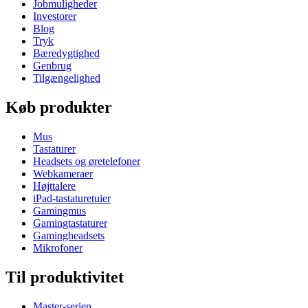
Jobmuligheder
Investorer
Blog
Tryk
Bæredygtighed
Genbrug
Tilgængelighed
Køb produkter
Mus
Tastaturer
Headsets og øretelefoner
Webkameraer
Højttalere
iPad-tastaturetuier
Gamingmus
Gamingtastaturer
Gamingheadsets
Mikrofoner
Til produktivitet
Master-serien