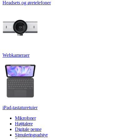
Headsets og øretelefoner
Webkameraer
iPad-tastaturetuier
Mikrofoner
Højttalere
Digitale penne
Simuleringsudstyr