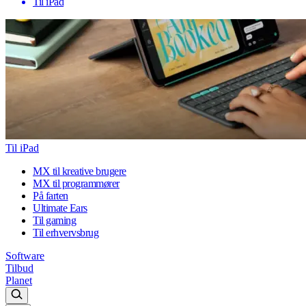
Til iPad
Til iPad
MX til kreative brugere
MX til programmører
På farten
Ultimate Ears
Til gaming
Til erhvervsbrug
Software
Tilbud
Planet