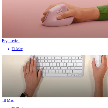
Ergo-serien
Til Mac
Til Mac