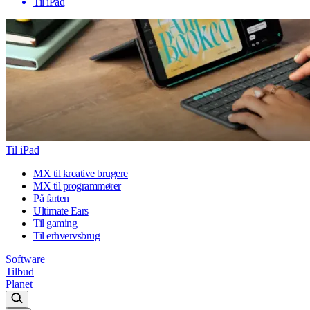
Til iPad
Til iPad
MX til kreative brugere
MX til programmører
På farten
Ultimate Ears
Til gaming
Til erhvervsbrug
Software
Tilbud
Planet