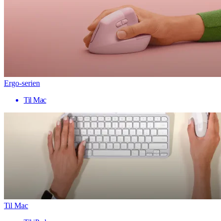
Ergo-serien
Til Mac
Til Mac