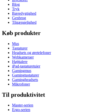
Blog
Tryk
Bæredygtighed
Genbrug
Tilgængelighed
Køb produkter
Mus
Tastaturer
Headsets og øretelefoner
Webkameraer
Højttalere
iPad-tastaturetuier
Gamingmus
Gamingtastaturer
Gamingheadsets
Mikrofoner
Til produktivitet
Master-serien
Ergo-serien