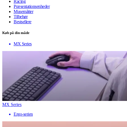
Racing
Præsentationsenheder
Musemåtter
Tilbehør
Bestsellere
Køb på din måde
MX Series
MX Series
Ergo-serien