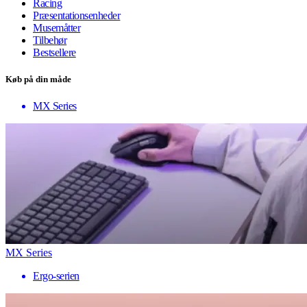
Racing
Præsentationsenheder
Musemåtter
Tilbehør
Bestsellere
Køb på din måde
MX Series
MX Series
Ergo-serien