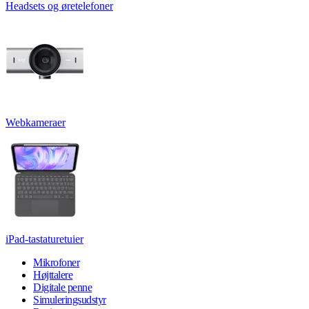
Headsets og øretelefoner
Webkameraer
iPad-tastaturetuier
Mikrofoner
Højttalere
Digitale penne
Simuleringsudstyr