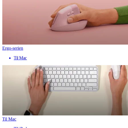
Ergo-serien
Til Mac
Til Mac