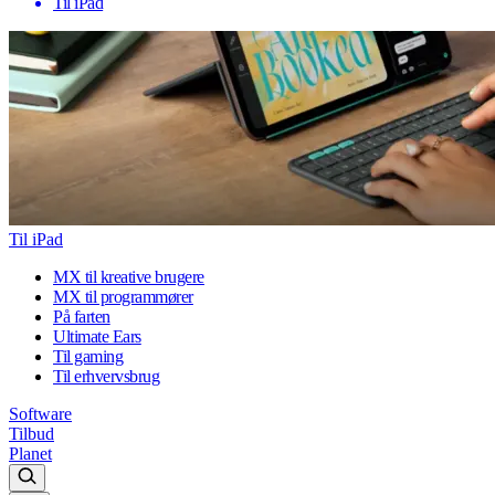
Til iPad
Til iPad
MX til kreative brugere
MX til programmører
På farten
Ultimate Ears
Til gaming
Til erhvervsbrug
Software
Tilbud
Planet