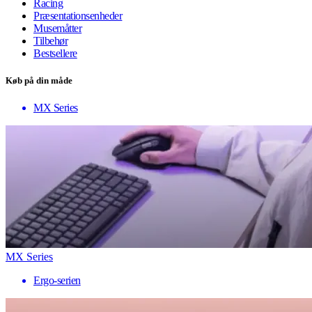
Racing
Præsentationsenheder
Musemåtter
Tilbehør
Bestsellere
Køb på din måde
MX Series
MX Series
Ergo-serien