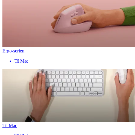
Ergo-serien
Til Mac
Til Mac