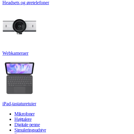
Headsets og øretelefoner
Webkameraer
iPad-tastaturetuier
Mikrofoner
Højttalere
Digitale penne
Simuleringsudstyr