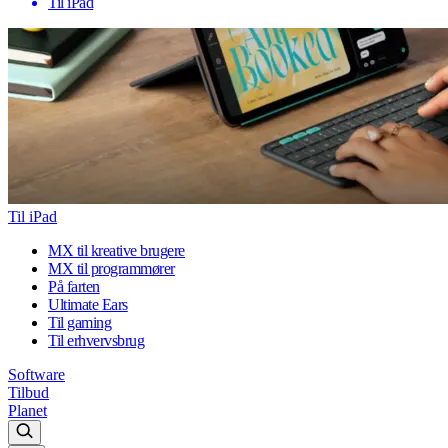
Til iPad
Til iPad
MX til kreative brugere
MX til programmører
På farten
Ultimate Ears
Til gaming
Til erhvervsbrug
Software
Tilbud
Planet