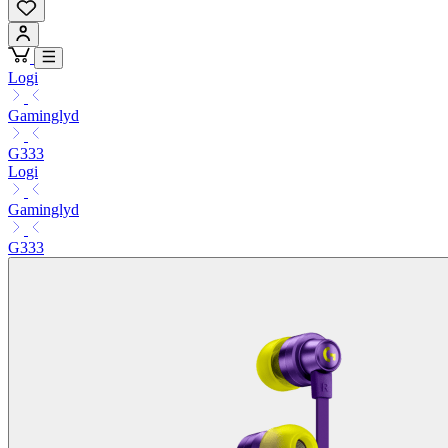
Logi
Gaminglyd
G333
Logi
Gaminglyd
G333