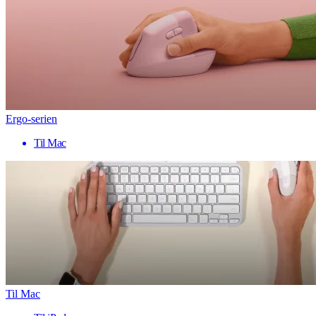
Ergo-serien
Til Mac
Til Mac