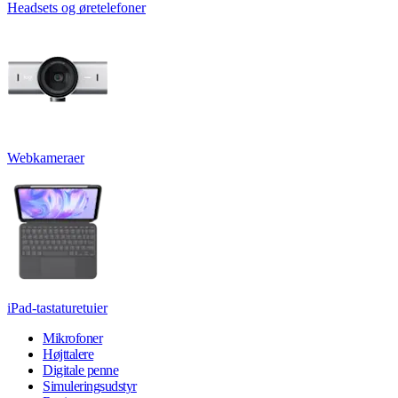
Headsets og øretelefoner
Webkameraer
iPad-tastaturetuier
Mikrofoner
Højttalere
Digitale penne
Simuleringsudstyr