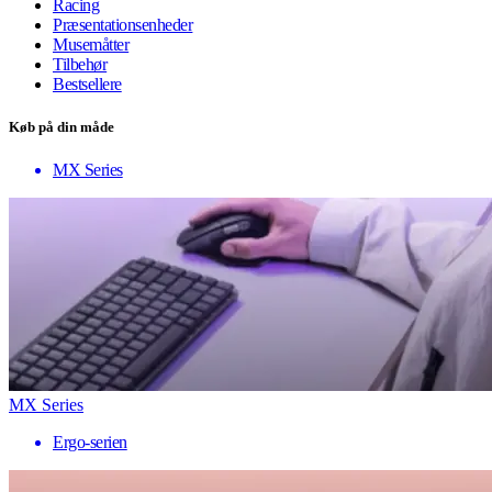
Racing
Præsentationsenheder
Musemåtter
Tilbehør
Bestsellere
Køb på din måde
MX Series
MX Series
Ergo-serien