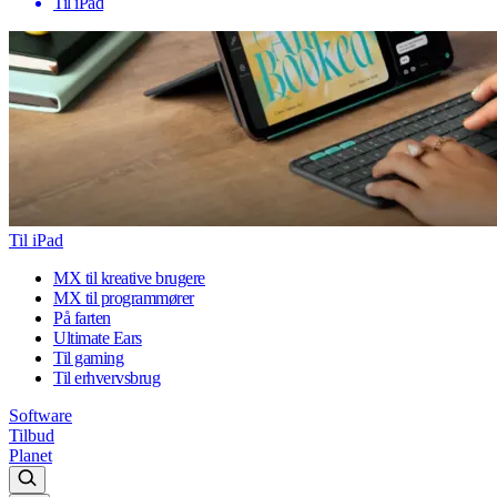
Til iPad
Til iPad
MX til kreative brugere
MX til programmører
På farten
Ultimate Ears
Til gaming
Til erhvervsbrug
Software
Tilbud
Planet