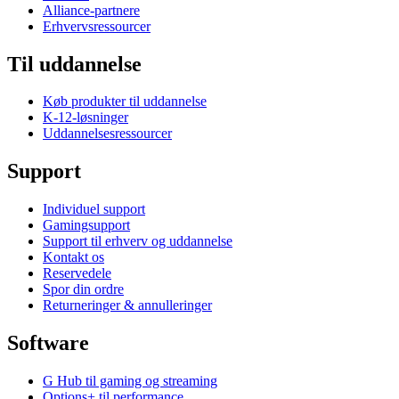
Alliance-partnere
Erhvervsressourcer
Til uddannelse
Køb produkter til uddannelse
K-12-løsninger
Uddannelsesressourcer
Support
Individuel support
Gamingsupport
Support til erhverv og uddannelse
Kontakt os
Reservedele
Spor din ordre
Returneringer & annulleringer
Software
G Hub til gaming og streaming
Options+ til performance