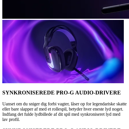
SYNKRONISEREDE PRO-G AUDIO-DRIVERE
Uanset om du sniger dig forbi vagter, låser op for legendariske skatte
eller bare slapper af med et rollespil, betyder hver eneste lyd noget.
Indfang det fulde lydbillede af dit spil med synkroniseret lyd med
lav profil.