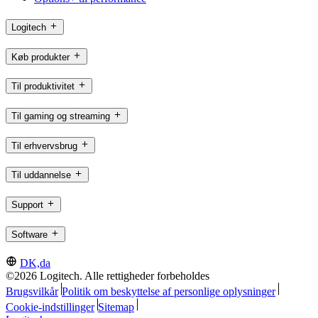
Logitech
Køb produkter
Til produktivitet
Til gaming og streaming
Til erhvervsbrug
Til uddannelse
Support
Software
DK,da
©2026 Logitech. Alle rettigheder forbeholdes
Brugsvilkår
Politik om beskyttelse af personlige oplysninger
Cookie-indstillinger
Sitemap