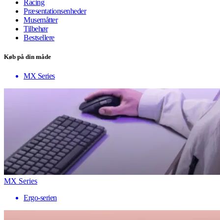
Racing
Præsentationsenheder
Musemåtter
Tilbehør
Bestsellere
Køb på din måde
MX Series
MX Series
Ergo-serien