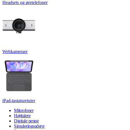
Headsets og øretelefoner
Webkameraer
iPad-tastaturetuier
Mikrofoner
Højttalere
Digitale penne
Simuleringsudstyr