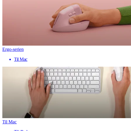
Ergo-serien
Til Mac
Til Mac