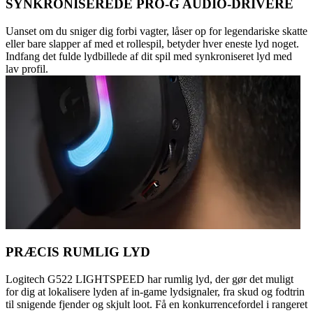
SYNKRONISEREDE PRO-G AUDIO-DRIVERE
Uanset om du sniger dig forbi vagter, låser op for legendariske skatte
eller bare slapper af med et rollespil, betyder hver eneste lyd noget.
Indfang det fulde lydbillede af dit spil med synkroniseret lyd med
lav profil.
PRÆCIS RUMLIG LYD
Logitech G522 LIGHTSPEED har rumlig lyd, der gør det muligt
for dig at lokalisere lyden af in-game lydsignaler, fra skud og fodtrin
til snigende fjender og skjult loot. Få en konkurrencefordel i rangeret