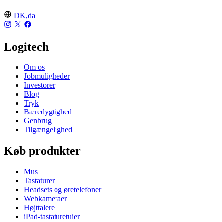
DK,da
Logitech
Om os
Jobmuligheder
Investorer
Blog
Tryk
Bæredygtighed
Genbrug
Tilgængelighed
Køb produkter
Mus
Tastaturer
Headsets og øretelefoner
Webkameraer
Højttalere
iPad-tastaturetuier