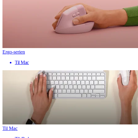
Ergo-serien
Til Mac
Til Mac