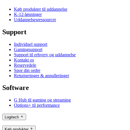
Køb produkter til uddannelse
K-12-løsninger
Uddannelsesressourcer
Support
Individuel support
Gamingsupport
Support til erhverv og uddannelse
Kontakt os
Reservedele
Spor din ordre
Returneringer & annulleringer
Software
G Hub til gaming og streaming
Options+ til performance
Logitech
Køb produkter