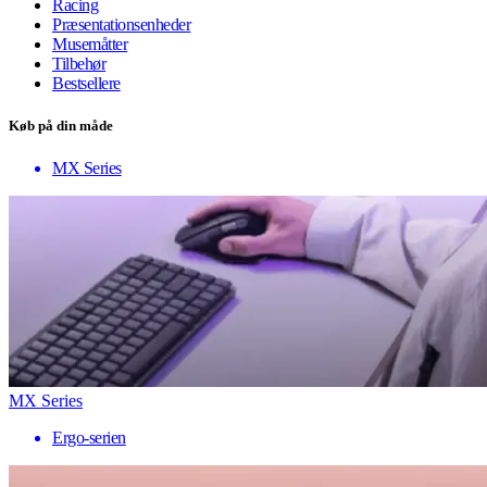
Racing
Præsentationsenheder
Musemåtter
Tilbehør
Bestsellere
Køb på din måde
MX Series
MX Series
Ergo-serien