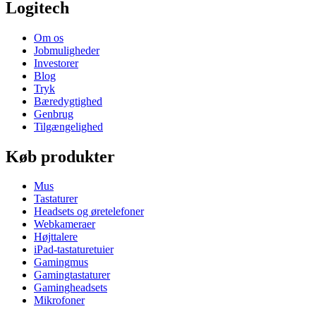
Logitech
Om os
Jobmuligheder
Investorer
Blog
Tryk
Bæredygtighed
Genbrug
Tilgængelighed
Køb produkter
Mus
Tastaturer
Headsets og øretelefoner
Webkameraer
Højttalere
iPad-tastaturetuier
Gamingmus
Gamingtastaturer
Gamingheadsets
Mikrofoner