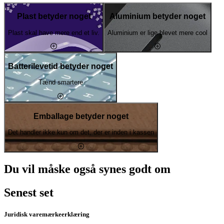
Plast betyder noget
Aluminium betyder noget
Plast skal have mere end et liv.
Aluminium er lige blevet mere cool
Batterilevetid betyder noget
Tænd smartere
Emballage betyder noget
Det handler ikke kun om det, der er inden i kassen
Du vil måske også synes godt om
Senest set
Juridisk varemærkeerklæring