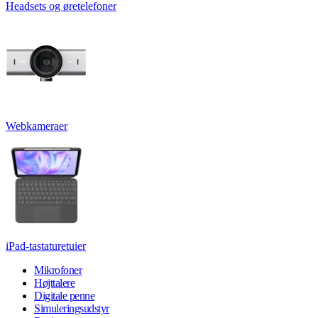
Headsets og øretelefoner
Webkameraer
iPad-tastaturetuier
Mikrofoner
Højttalere
Digitale penne
Simuleringsudstyr