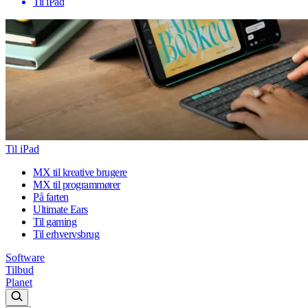
Til iPad
Til iPad
MX til kreative brugere
MX til programmører
På farten
Ultimate Ears
Til gaming
Til erhvervsbrug
Software
Tilbud
Planet