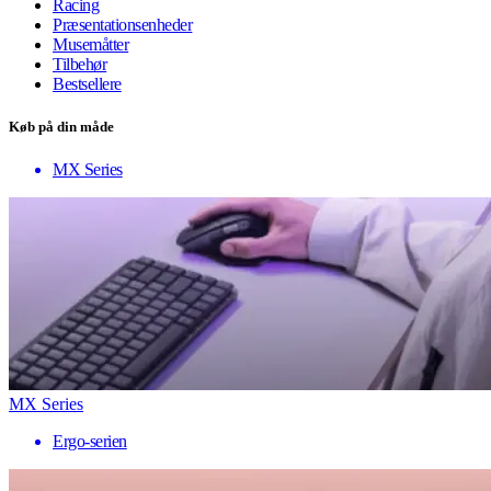
Racing
Præsentationsenheder
Musemåtter
Tilbehør
Bestsellere
Køb på din måde
MX Series
MX Series
Ergo-serien