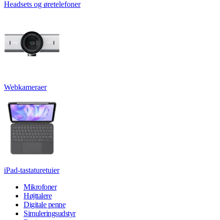
Headsets og øretelefoner
Webkameraer
iPad-tastaturetuier
Mikrofoner
Højttalere
Digitale penne
Simuleringsudstyr