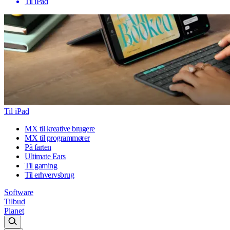
Til iPad
Til iPad
MX til kreative brugere
MX til programmører
På farten
Ultimate Ears
Til gaming
Til erhvervsbrug
Software
Tilbud
Planet