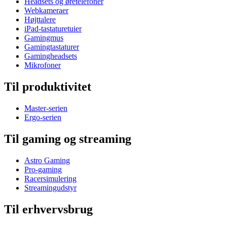
Headsets og øretelefoner
Webkameraer
Højttalere
iPad-tastaturetuier
Gamingmus
Gamingtastaturer
Gamingheadsets
Mikrofoner
Til produktivitet
Master-serien
Ergo-serien
Til gaming og streaming
Astro Gaming
Pro-gaming
Racersimulering
Streamingudstyr
Til erhvervsbrug