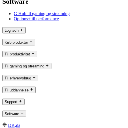
Software
G Hub til gaming og streaming
Options+ til performance
Logitech
Køb produkter
Til produktivitet
Til gaming og streaming
Til erhvervsbrug
Til uddannelse
Support
Software
DK,da