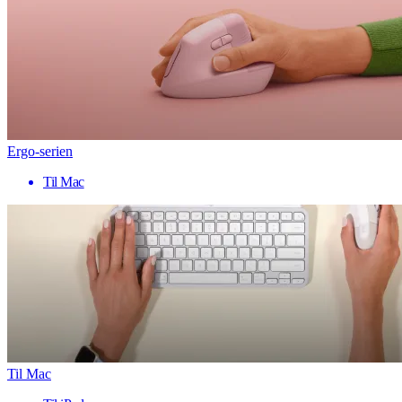
Ergo-serien
Til Mac
Til Mac