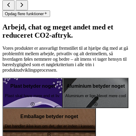
Opdag flere funktioner
Arbejd, chat og meget andet med et
reduceret CO2-aftryk.
Vores produkter er ansvarligt fremstillet til at hjælpe dig med at gå
problemfrit mellem arbejde, privatliv og alt derimellem, så
hverdagen føles nemmere og bedre – alt imens vi tager hensyn til
bæredygtighed som et nøglekriterium i alle trin i
produktudviklingsprocessen.
Plast betyder noget
Aluminium betyder noget
Plast skal have mere end et liv.
Aluminium er lige blevet mere cool
Emballage betyder noget
Det handler ikke kun om det, der er inden i kassen