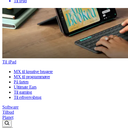
Til iPad
Til iPad
MX til kreative brugere
MX til programmører
På farten
Ultimate Ears
Til gaming
Til erhvervsbrug
Software
Tilbud
Planet