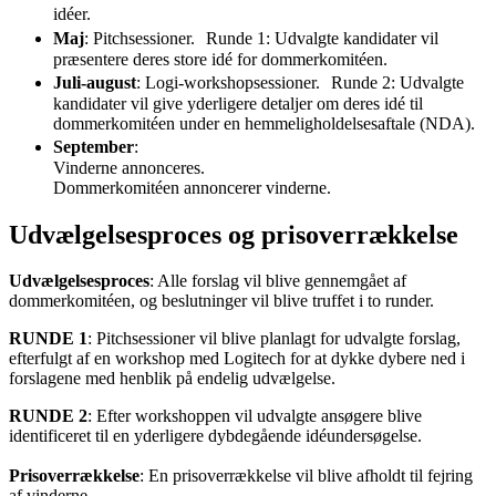
idéer.
Maj
: Pitchsessioner. Runde 1: Udvalgte kandidater vil
præsentere deres store idé for dommerkomitéen.
Juli-august
: Logi-workshopsessioner. Runde 2: Udvalgte
kandidater vil give yderligere detaljer om deres idé til
dommerkomitéen under en hemmeligholdelsesaftale (NDA).
September
:
Vinderne annonceres.
Dommerkomitéen annoncerer vinderne.
Udvælgelsesproces og prisoverrækkelse
Udvælgelsesproces
: Alle forslag vil blive gennemgået af
dommerkomitéen, og beslutninger vil blive truffet i to runder.
RUNDE 1
: Pitchsessioner vil blive planlagt for udvalgte forslag,
efterfulgt af en workshop med Logitech for at dykke dybere ned i
forslagene med henblik på endelig udvælgelse.
RUNDE 2
: Efter workshoppen vil udvalgte ansøgere blive
identificeret til en yderligere dybdegående idéundersøgelse.
Prisoverrækkelse
: En prisoverrækkelse vil blive afholdt til fejring
af vinderne.