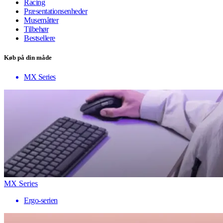
Racing
Præsentationsenheder
Musemåtter
Tilbehør
Bestsellere
Køb på din måde
MX Series
MX Series
Ergo-serien