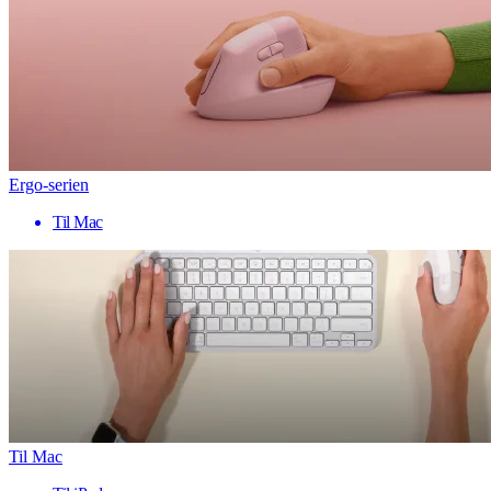
Ergo-serien
Til Mac
Til Mac