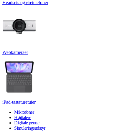
Headsets og øretelefoner
Webkameraer
iPad-tastaturetuier
Mikrofoner
Højttalere
Digitale penne
Simuleringsudstyr