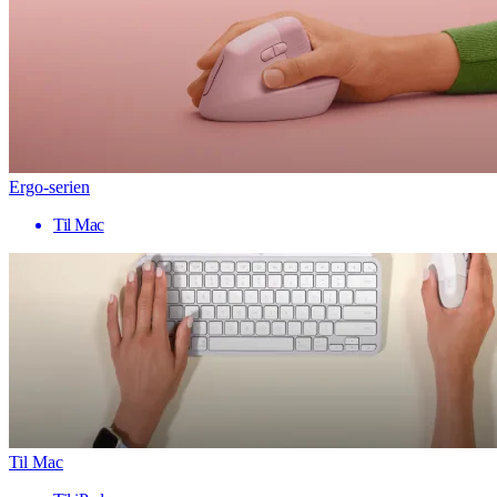
Ergo-serien
Til Mac
Til Mac