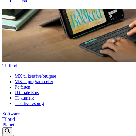
Til iPad
Til iPad
MX til kreative brugere
MX til programmører
På farten
Ultimate Ears
Til gaming
Til erhvervsbrug
Software
Tilbud
Planet