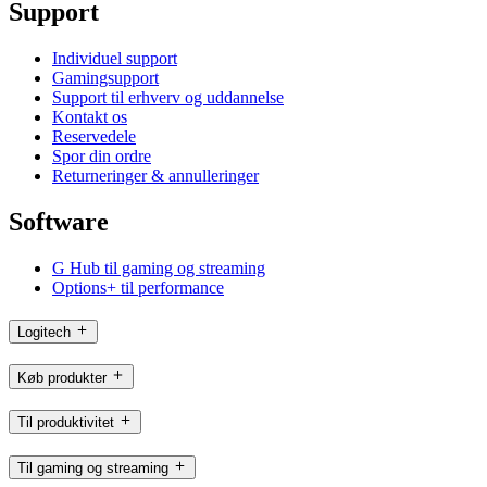
Support
Individuel support
Gamingsupport
Support til erhverv og uddannelse
Kontakt os
Reservedele
Spor din ordre
Returneringer & annulleringer
Software
G Hub til gaming og streaming
Options+ til performance
Logitech
Køb produkter
Til produktivitet
Til gaming og streaming