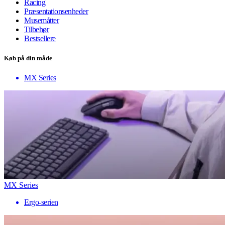
Racing
Præsentationsenheder
Musemåtter
Tilbehør
Bestsellere
Køb på din måde
MX Series
MX Series
Ergo-serien