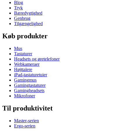
Blog
Tryk
Bæredygtighed
Genbrug
Tilgængelighed
Køb produkter
Mus
Tastaturer
Headsets og øretelefoner
Webkameraer
Højttalere
iPad-tastaturetuier
Gamingmus
Gamingtastaturer
Gamingheadsets
Mikrofoner
Til produktivitet
Master-serien
Ergo-serien