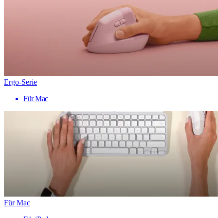
Ergo-Serie
Für Mac
Für Mac