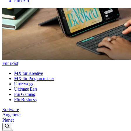
Für iPad
Für iPad
MX für Kreative
MX für Programmierer
Unterwegs
Ultimate Ears
Für Gaming
Für Business
Software
Angebote
Planet