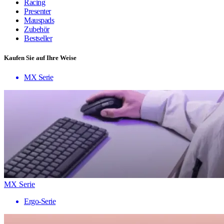
Racing
Presenter
Mauspads
Zubehör
Bestseller
Kaufen Sie auf Ihre Weise
MX Serie
MX Serie
Ergo-Serie