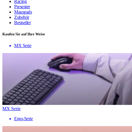
Racing
Presenter
Mauspads
Zubehör
Bestseller
Kaufen Sie auf Ihre Weise
MX Serie
MX Serie
Ergo-Serie