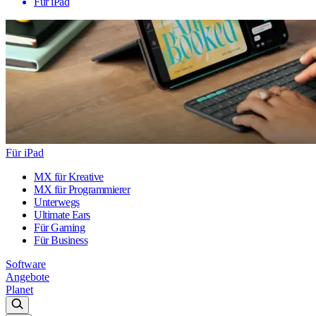
Für iPad
Für iPad
MX für Kreative
MX für Programmierer
Unterwegs
Ultimate Ears
Für Gaming
Für Business
Software
Angebote
Planet