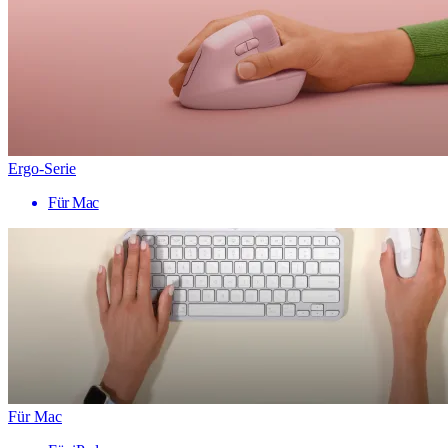
Ergo-Serie
Für Mac
Für Mac