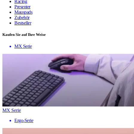
Racing
Presenter
Mauspads
Zubehör
Bestseller
Kaufen Sie auf Ihre Weise
MX Serie
MX Serie
Ergo-Serie