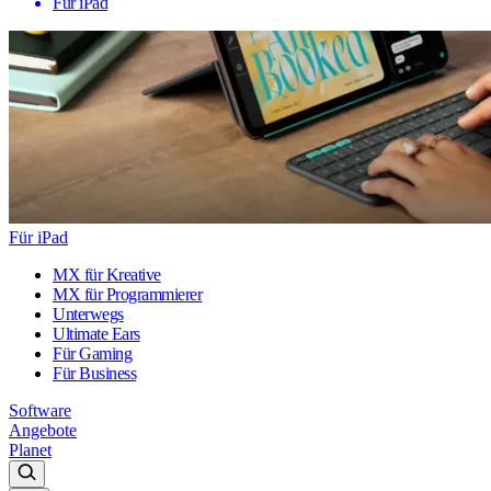
Für iPad
Für iPad
MX für Kreative
MX für Programmierer
Unterwegs
Ultimate Ears
Für Gaming
Für Business
Software
Angebote
Planet