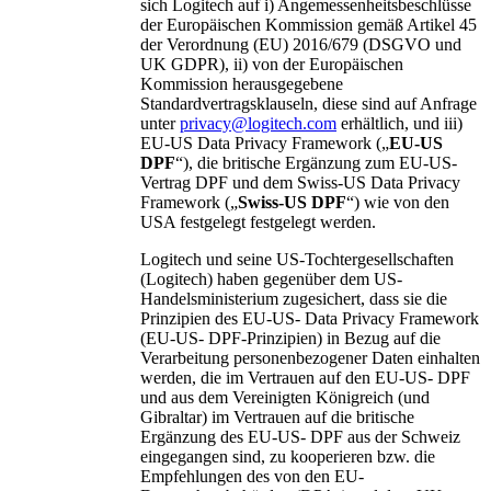
sich Logitech auf i) Angemessenheitsbeschlüsse
der Europäischen Kommission gemäß Artikel 45
der Verordnung (EU) 2016/679 (DSGVO und
UK GDPR), ii) von der Europäischen
Kommission herausgegebene
Standardvertragsklauseln, diese sind auf Anfrage
unter
privacy@logitech.com
erhältlich, und iii)
EU-US Data Privacy Framework („
EU-US
DPF
“), die britische Ergänzung zum EU-US-
Vertrag DPF und dem Swiss-US Data Privacy
Framework („
Swiss-US DPF
“) wie von den
USA festgelegt festgelegt werden.
Logitech und seine US-Tochtergesellschaften
(Logitech) haben gegenüber dem US-
Handelsministerium zugesichert, dass sie die
Prinzipien des EU-US- Data Privacy Framework
(EU-US- DPF-Prinzipien) in Bezug auf die
Verarbeitung personenbezogener Daten einhalten
werden, die im Vertrauen auf den EU-US- DPF
und aus dem Vereinigten Königreich (und
Gibraltar) im Vertrauen auf die britische
Ergänzung des EU-US- DPF aus der Schweiz
eingegangen sind, zu kooperieren bzw. die
Empfehlungen des von den EU-