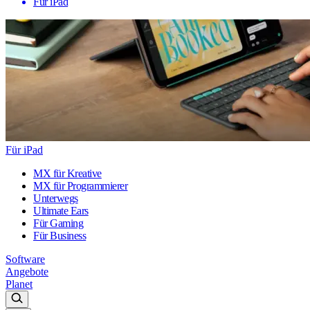
Für iPad
Für iPad
MX für Kreative
MX für Programmierer
Unterwegs
Ultimate Ears
Für Gaming
Für Business
Software
Angebote
Planet