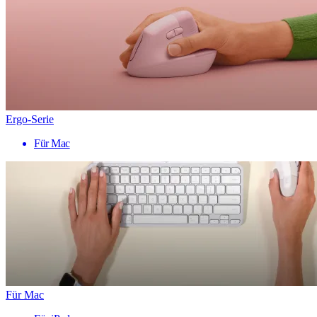
Ergo-Serie
Für Mac
Für Mac