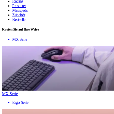
Racing
Presenter
Mauspads
Zubehör
Bestseller
Kaufen Sie auf Ihre Weise
MX Serie
MX Serie
Ergo-Serie