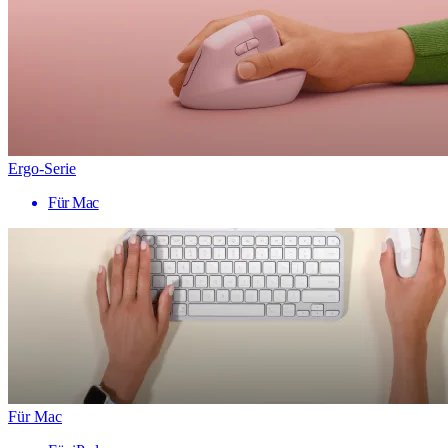
Ergo-Serie
Für Mac
Für Mac