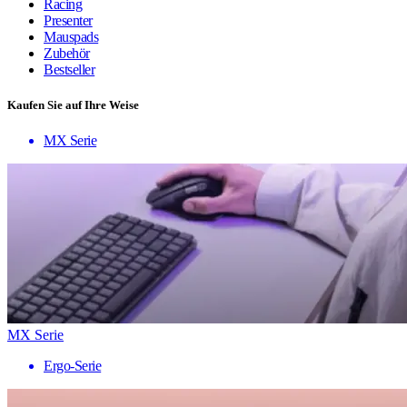
Racing
Presenter
Mauspads
Zubehör
Bestseller
Kaufen Sie auf Ihre Weise
MX Serie
MX Serie
Ergo-Serie