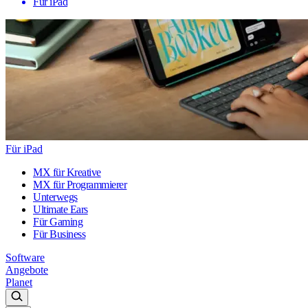
Für iPad
Für iPad
MX für Kreative
MX für Programmierer
Unterwegs
Ultimate Ears
Für Gaming
Für Business
Software
Angebote
Planet