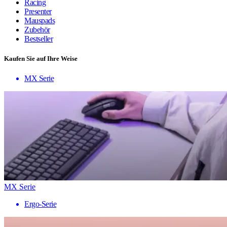
Racing
Presenter
Mauspads
Zubehör
Bestseller
Kaufen Sie auf Ihre Weise
MX Serie
MX Serie
Ergo-Serie