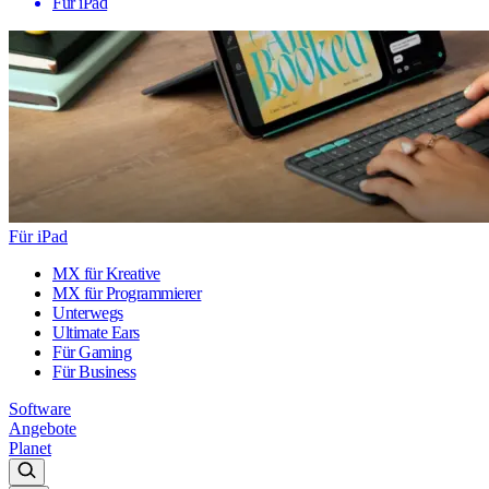
Für iPad
Für iPad
MX für Kreative
MX für Programmierer
Unterwegs
Ultimate Ears
Für Gaming
Für Business
Software
Angebote
Planet