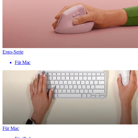
Ergo-Serie
Für Mac
Für Mac