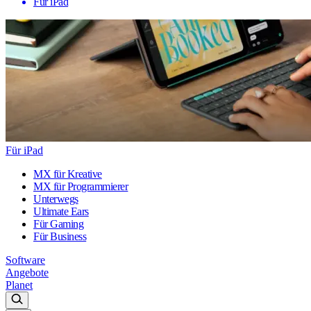
Für iPad
Für iPad
MX für Kreative
MX für Programmierer
Unterwegs
Ultimate Ears
Für Gaming
Für Business
Software
Angebote
Planet