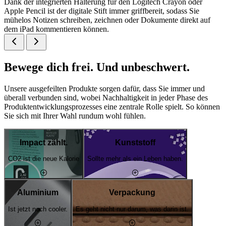
Dank der integrierten Halterung für den Logitech Crayon oder
Apple Pencil ist der digitale Stift immer griffbereit, sodass Sie
mühelos Notizen schreiben, zeichnen oder Dokumente direkt auf
dem iPad kommentieren können.
Bewege dich frei. Und unbeschwert.
Unsere ausgefeilten Produkte sorgen dafür, dass Sie immer und
überall verbunden sind, wobei Nachhaltigkeit in jeder Phase des
Produktentwicklungsprozesses eine zentrale Rolle spielt. So können
Sie sich mit Ihrer Wahl rundum wohl fühlen.
Impact zählt.
Kunststoff
CO2 ist die neue Kalorie
Sollte mehr als ein Leben haben.
Aluminium
Verpackung
Ist jetzt noch cooler.
Es geht nicht nur darum, was darin ist.