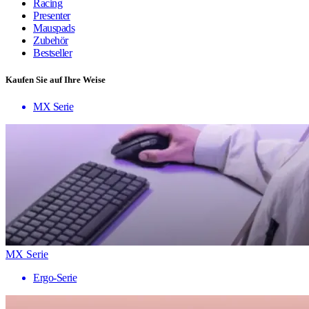
Racing
Presenter
Mauspads
Zubehör
Bestseller
Kaufen Sie auf Ihre Weise
MX Serie
MX Serie
Ergo-Serie