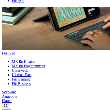
Für iPad
Für iPad
MX für Kreative
MX für Programmierer
Unterwegs
Ultimate Ears
Für Gaming
Für Business
Software
Angebote
Planet