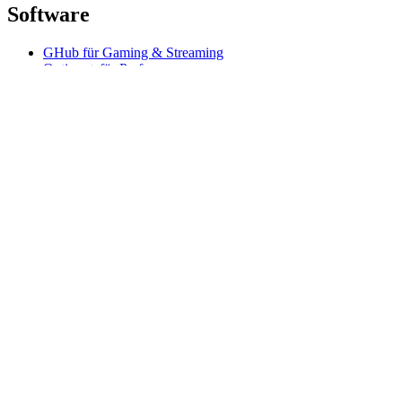
Software
GHub für Gaming & Streaming
Options+ für Performance
Logitech
Produkte kaufen
Für Produktivität
Für Gaming und Streaming
Für Business
Für das Bildungswesen
Support
Software