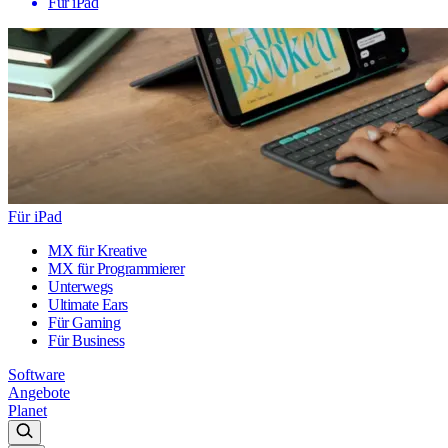
Für iPad
Für iPad
MX für Kreative
MX für Programmierer
Unterwegs
Ultimate Ears
Für Gaming
Für Business
Software
Angebote
Planet