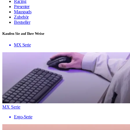
Racing
Presenter
Mauspads
Zubehör
Bestseller
Kaufen Sie auf Ihre Weise
MX Serie
MX Serie
Ergo-Serie