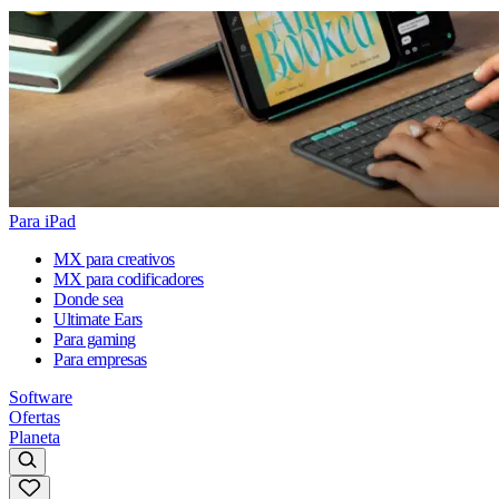
Para iPad
MX para creativos
MX para codificadores
Donde sea
Ultimate Ears
Para gaming
Para empresas
Software
Ofertas
Planeta