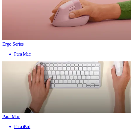
Ergo Series
Para Mac
Para Mac
Para iPad