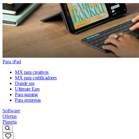
Para iPad
MX para creativos
MX para codificadores
Donde sea
Ultimate Ears
Para gaming
Para empresas
Software
Ofertas
Planeta