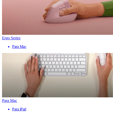
Ergo Series
Para Mac
Para Mac
Para iPad