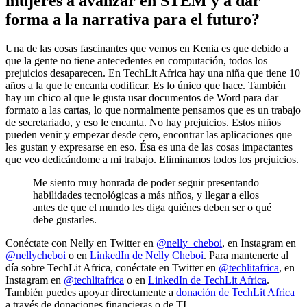
mujeres a avanzar en STEM y a dar
forma a la narrativa para el futuro?
Una de las cosas fascinantes que vemos en Kenia es que debido a
que la gente no tiene antecedentes en computación, todos los
prejuicios desaparecen. En TechLit Africa hay una niña que tiene 10
años a la que le encanta codificar. Es lo único que hace. También
hay un chico al que le gusta usar documentos de Word para dar
formato a las cartas, lo que normalmente pensamos que es un trabajo
de secretariado, y eso le encanta. No hay prejuicios. Estos niños
pueden venir y empezar desde cero, encontrar las aplicaciones que
les gustan y expresarse en eso. Ésa es una de las cosas impactantes
que veo dedicándome a mi trabajo. Eliminamos todos los prejuicios.
Me siento muy honrada de poder seguir presentando
habilidades tecnológicas a más niños, y llegar a ellos
antes de que el mundo les diga quiénes deben ser o qué
debe gustarles.
Conéctate con Nelly en Twitter en
@nelly_cheboi
, en Instagram en
@nellycheboi
o en
LinkedIn de Nelly Cheboi
. Para mantenerte al
día sobre TechLit Africa, conéctate en Twitter en
@techlitafrica
, en
Instagram en
@techlitafrica
o en
LinkedIn de TechLit Africa
.
También puedes apoyar directamente a
donación de TechLit Africa
a través de donaciones financieras o de TI.